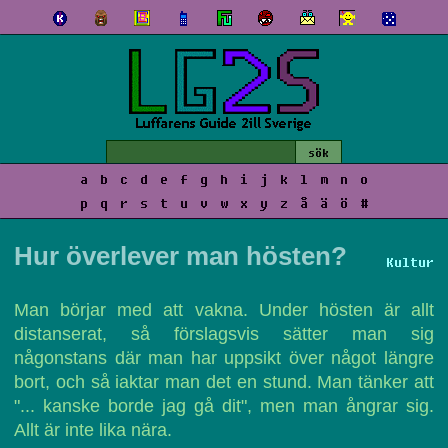
a
b
c
d
e
f
g
h
i
j
k
l
m
n
o
p
q
r
s
t
u
v
w
x
y
z
å
ä
ö
#
Hur överlever man hösten?
Kultur
Man börjar med att vakna. Under hösten är allt
distanserat, så förslagsvis sätter man sig
någonstans där man har uppsikt över något längre
bort, och så iaktar man det en stund. Man tänker att
"... kanske borde jag gå dit", men man ångrar sig.
Allt är inte lika nära.