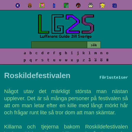
a
b
c
d
e
f
g
h
i
j
k
l
m
n
o
p
q
r
s
t
u
v
w
x
y
z
å
ä
ö
#
Roskildefestivalen
Förlustelser
Något utav det märkligt största man nästan
upplever. Det är så många personer på festivalen så
att om man letar efter en kille med långt mörkt hår
och frågar runt lite så tror dom att man skämtar.
Killarna och tjejerna bakom Roskildefestivalen