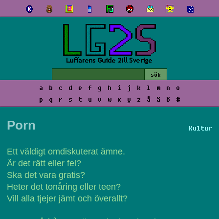
a
b
c
d
e
f
g
h
i
j
k
l
m
n
o
p
q
r
s
t
u
v
w
x
y
z
å
ä
ö
#
Porn
Kultur
Ett väldigt omdiskuterat ämne.
Är det rätt eller fel?
Ska det vara gratis?
Heter det tonåring eller teen?
Vill alla tjejer jämt och överallt?