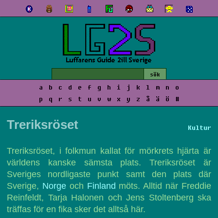
a
b
c
d
e
f
g
h
i
j
k
l
m
n
o
p
q
r
s
t
u
v
w
x
y
z
å
ä
ö
#
Treriksröset
Kultur
Treriksröset, i folkmun kallat för mörkrets hjärta är
världens kanske sämsta plats. Treriksröset är
Sveriges nordligaste punkt samt den plats där
Sverige,
Norge
och
Finland
möts. Alltid när Freddie
Reinfeldt, Tarja Halonen och Jens Stoltenberg ska
träffas för en fika sker det alltså här.