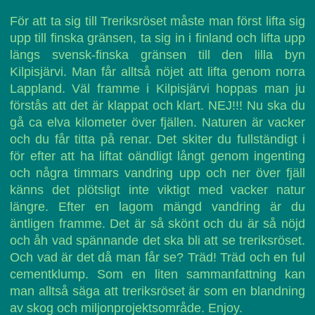
För att ta sig till Treriksröset måste man först lifta sig
upp till finska gränsen, ta sig in i finland och lifta upp
längs svensk-finska gränsen till den lilla byn
Kilpisjärvi. Man får alltså nöjet att lifta genom norra
Lappland. Väl framme i Kilpisjärvi hoppas man ju
förstås att det är klappat och klart. NEJ!!! Nu ska du
gå ca elva kilometer över fjällen. Naturen är vacker
och du får titta på renar. Det skiter du fullständigt i
för efter att ha liftat oändligt långt genom ingenting
och några timmars vandring upp och ner över fjäll
känns det plötsligt inte viktigt med vacker natur
längre. Efter en lagom mängd vandring är du
äntligen framme. Det är så skönt och du är så nöjd
och åh vad spännande det ska bli att se treriksröset.
Och vad är det då man får se? Träd! Träd och en ful
cementklump. Som en liten sammanfattning kan
man alltså säga att treriksröset är som en blandning
av skog och miljonprojektsområde. Enjoy.