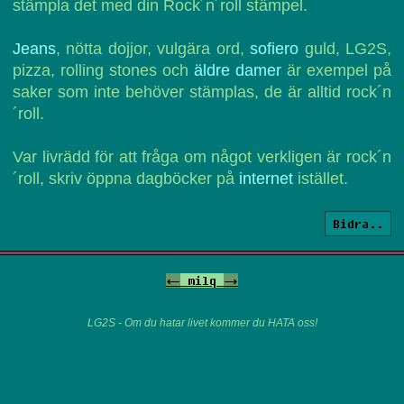
stämpla det med din Rock´n´roll stämpel.
Jeans
, nötta dojjor, vulgära ord,
sofiero
guld, LG2S,
pizza, rolling stones och
äldre damer
är exempel på
saker som inte behöver stämplas, de är alltid rock´n
´roll.
Var livrädd för att fråga om något verkligen är rock´n
´roll, skriv öppna dagböcker på
internet
istället.
Bidra..
<-
milq
->
LG2S - Om du hatar livet kommer du HATA oss!