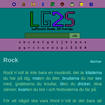
a
b
c
d
e
f
g
h
i
j
k
l
m
n
o
p
q
r
s
t
u
v
w
x
y
z
å
ä
ö
#
Rock
Kultur
Rock´n´roll är inte bara en musikstil, det är
kläderna
du har på dig,
mat
en du äter,
brudarna
du har
sex
med, grabbarna du knullar,
öl
en du
dricker
, dina
vänner,
kvart
en du bor i och festivalerna du far på.
För att något ska vara Rock´n´roll är det bara att