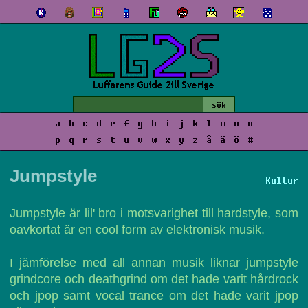
a
b
c
d
e
f
g
h
i
j
k
l
m
n
o
p
q
r
s
t
u
v
w
x
y
z
å
ä
ö
#
Jumpstyle
Kultur
Jumpstyle är lil' bro i motsvarighet till hardstyle, som
oavkortat är en cool form av elektronisk musik.
I jämförelse med all annan musik liknar jumpstyle
grindcore och deathgrind om det hade varit hårdrock
och jpop samt vocal trance om det hade varit jpop