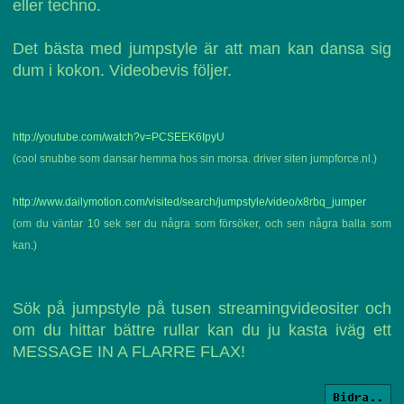
eller techno.
Det bästa med jumpstyle är att man kan dansa sig
dum i kokon. Videobevis följer.
http://youtube.com/watch?v=PCSEEK6IpyU
(cool snubbe som dansar hemma hos sin morsa. driver siten jumpforce.nl.)
http://www.dailymotion.com/visited/search/jumpstyle/video/x8rbq_jumper
(om du väntar 10 sek ser du några som försöker, och sen några balla som
kan.)
Sök på jumpstyle på tusen streamingvideositer och
om du hittar bättre rullar kan du ju kasta iväg ett
MESSAGE IN A FLARRE FLAX!
Bidra..