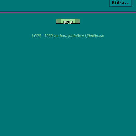
Bidra..
<-
pega
->
LG2S - 1939 var bara jordnötter i jämförelse