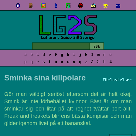
a
b
c
d
e
f
g
h
i
j
k
l
m
n
o
p
q
r
s
t
u
v
w
x
y
z
å
ä
ö
#
Sminka sina killpolare
Förlustelser
Gör man väldigt seriöst eftersom det är helt okej.
Smink är inte förbehållet kvinnor. Bäst är om man
sminkar sig och litar på att regnet tvättar bort allt.
Freak and freakets blir ens bästa kompisar och man
glider igenom livet på ett bananskal.