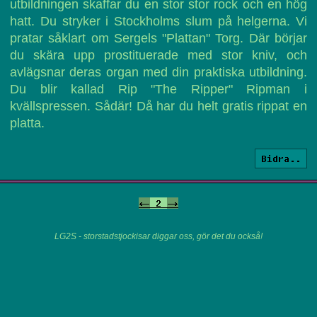
utbildningen skaffar du en stor stor rock och en hög
hatt. Du stryker i Stockholms slum på helgerna. Vi
pratar såklart om Sergels "Plattan" Torg. Där börjar
du skära upp prostituerade med stor kniv, och
avlägsnar deras organ med din praktiska utbildning.
Du blir kallad Rip "The Ripper" Ripman i
kvällspressen. Sådär! Då har du helt gratis rippat en
platta.
Bidra..
<-
2
->
LG2S - storstadstjockisar diggar oss, gör det du också!