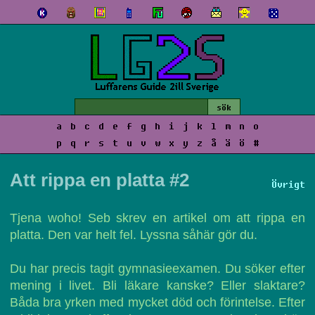
a
b
c
d
e
f
g
h
i
j
k
l
m
n
o
p
q
r
s
t
u
v
w
x
y
z
å
ä
ö
#
Att rippa en platta #2
Övrigt
Tjena woho! Seb skrev en artikel om att rippa en
platta. Den var helt fel. Lyssna såhär gör du.
Du har precis tagit gymnasieexamen. Du söker efter
mening i livet. Bli läkare kanske? Eller slaktare?
Båda bra yrken med mycket död och förintelse. Efter