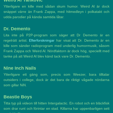
Weird Al Yankovic
Ytterligare en kille med sådan skum humor. Weird Al är dock
snäppet värre än Frank Zappa, med hitmedleyn i polkatakt och
udda parodier på kända samtida låtar.
Dr. Demento
Lita inte på P2P-program som säger att Dr Demento är en
regelrätt artist.
Efterforskningar
har visat att Dr. Demento är en
kille som sänder radioprogram med underlig humormusik, såsom
Frank Zappa och Weird Al. Nördfaktorn är dock hög, speciellt med
tanke på att Weird Al blev känd tack vare Dr. Demento.
Nine Inch Nails
Ytterligare ett gäng som, precis som Weezer, bara tilltalar
outsiders i college, dock är det bara de riktigt vågade nördarna
som gillar NiN.
Beastie Boys
Titta typ på videon till hitten Intergalactic. En robot och en bläckfisk
som drar runt och förintar en stad. Killarna har uppenbarligen sett