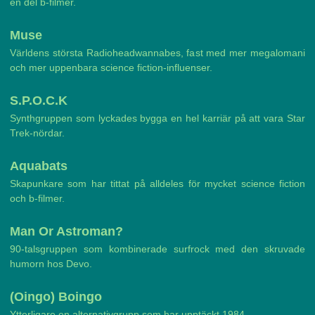
en del b-filmer.
Muse
Världens största Radioheadwannabes, fast med mer megalomani
och mer uppenbara science fiction-influenser.
S.P.O.C.K
Synthgruppen som lyckades bygga en hel karriär på att vara Star
Trek-nördar.
Aquabats
Skapunkare som har tittat på alldeles för mycket science fiction
och b-filmer.
Man Or Astroman?
90-talsgruppen som kombinerade surfrock med den skruvade
humorn hos Devo.
(Oingo) Boingo
Ytterligare en alternativgrupp som har upptäckt 1984.