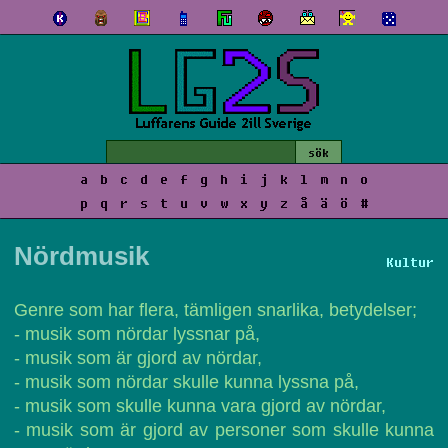
a
b
c
d
e
f
g
h
i
j
k
l
m
n
o
p
q
r
s
t
u
v
w
x
y
z
å
ä
ö
#
Nördmusik
Kultur
Genre som har flera, tämligen snarlika, betydelser;
- musik som nördar lyssnar på,
- musik som är gjord av nördar,
- musik som nördar skulle kunna lyssna på,
- musik som skulle kunna vara gjord av nördar,
- musik som är gjord av personer som skulle kunna