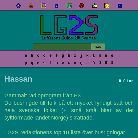
a
b
c
d
e
f
g
h
i
j
k
l
m
n
o
p
q
r
s
t
u
v
w
x
y
z
å
ä
ö
#
Hassan
Kultur
Gammalt radioprogram från P3.
De busringde till folk på ett mycket fyndigt sätt och
hela svenska folket (+ små små bitar av det
syltformade landet Norge) skrattade.
LG2S-redaktionens top 10-lista över busrigningar