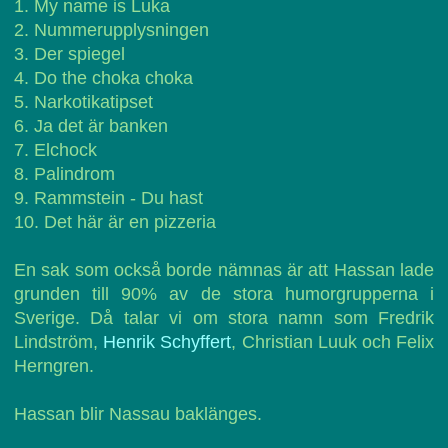
1. My name is Luka
2. Nummerupplysningen
3. Der spiegel
4. Do the choka choka
5. Narkotikatipset
6. Ja det är banken
7. Elchock
8. Palindrom
9. Rammstein - Du hast
10. Det här är en pizzeria
En sak som också borde nämnas är att Hassan lade
grunden till 90% av de stora humorgrupperna i
Sverige. Då talar vi om stora namn som Fredrik
Lindström,
Henrik Schyffert
, Christian Luuk och Felix
Herngren.
Hassan blir Nassau baklänges.