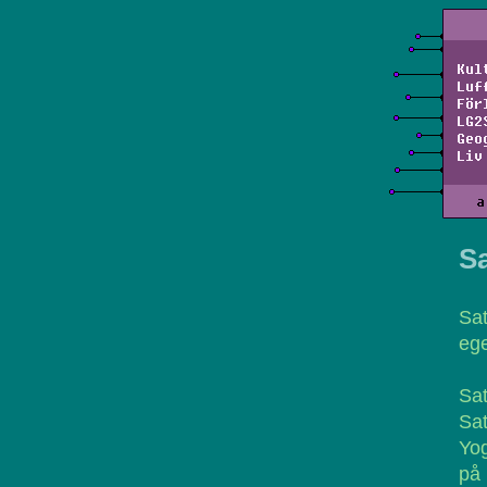
Kul
Luf
För
LG2
Geo
Liv
a
Sa
Sa
ege
Sat
Sat
Yo
på