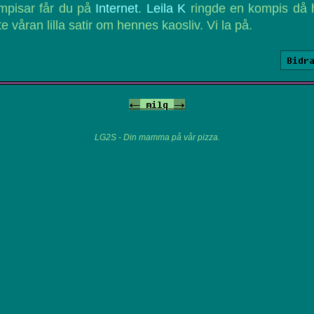
mpisar får du på
Internet
.
Leila K
ringde en kompis då 
te våran lilla satir om hennes kaosliv. Vi la på.
Bidr
<-
milq
->
LG2S - Din mamma på vår pizza.