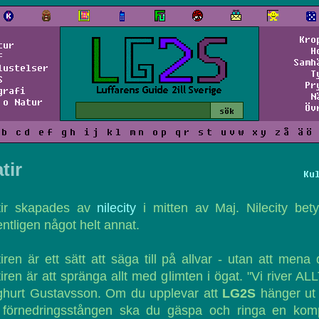
Kro
tur
H
f
Samh
lustelser
T
S
Pr
grafi
N
 o Natur
Öv
b
c
d
e
f
g
h
i
j
k
l
m
n
o
p
q
r
s
t
u
v
w
x
y
z
å
ä
ö
tir
Ku
tir skapades av
nilecity
i mitten av Maj. Nilecity bet
ntligen något helt annat.
iren är ett sätt att säga till på allvar - utan att mena 
iren är att spränga allt med glimten i ögat. "Vi river ALL
ghurt Gustavsson. Om du upplevar att
LG2S
hänger ut 
 förnedringsstången ska du gäspa och ringa en komp