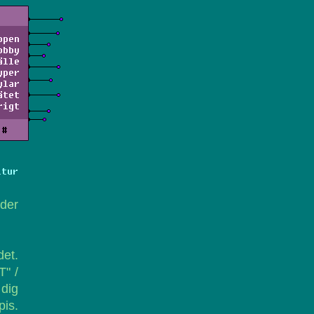
ppen
obby
älle
yper
ylar
ätet
rigt
#
ltur
yder
det.
T" /
dig
is.