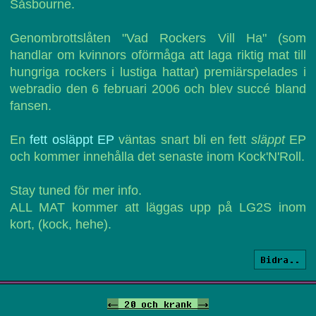
Såsbourne.
Genombrottslåten "Vad Rockers Vill Ha" (som
handlar om kvinnors oförmåga att laga riktig mat till
hungriga rockers i lustiga hattar) premiärspelades i
webradio den 6 februari 2006 och blev succé bland
fansen.
En
fett osläppt EP
väntas snart bli en fett
släppt
EP
och kommer innehålla det senaste inom Kock'N'Roll.
Stay tuned för mer info.
ALL MAT kommer att läggas upp på LG2S inom
kort, (kock, hehe).
Bidra..
<-
20 och krank
->