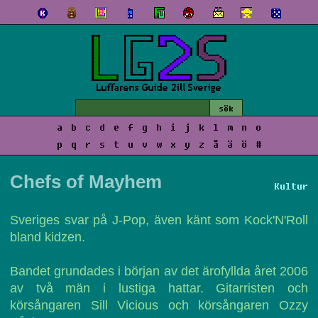
a
b
c
d
e
f
g
h
i
j
k
l
m
n
o
p
q
r
s
t
u
v
w
x
y
z
å
ä
ö
#
Chefs of Mayhem
Kultur
Sveriges svar på J-Pop, även känt som Kock'N'Roll
bland kidzen.
Bandet grundades i början av det ärofyllda året 2006
av två män i lustiga hattar. Gitarristen och
körsångaren Sill Vicious och körsångaren Ozzy