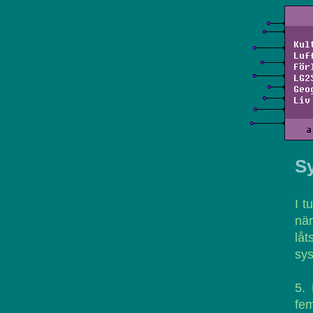
Kul
Luf
För
LG2
Geo
Liv
a
Sy
I t
när
lå
sys
5.
fem