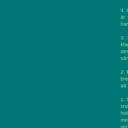
4. 
är
har
3. 
kl
de
sän
2. 
bre
att
1. 
sn
hol
me
ver