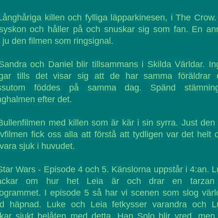
Långhåriga killen och fylliga läpparkinesen, i The Crow
 syskon och håller på och snuskar sig som fan. En an
 ju den filmen som ringsignal.
Sandra och Daniel blir tillsammans i Skilda Världar. I
agar tills det visar sig att de har samma föräldrar 
ssutom föddes på samma dag. Spänd stämnin
ghalmen efter det.
Bullenfilmen med killen som är kär i sin syrra. Just den
vfilmen fick oss alla att förstå att tydligen var det helt 
 vara sjuk i huvudet.
Star Wars - Episode 4 och 5. Känslorna uppstår i 4:an. 
ackar om hur het Leia är och drar en tarzan t
ogrammet. I episode 5 så har vi scenen som slog vär
d häpnad. Luke och Leia fetkysser varandra och L
kar sjukt belåten med detta. Han Solo blir vred, men