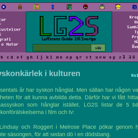
Kro
tur
H
f
Samh
lustelser
T
S
Pr
grafi
N
 o Natur
Öv
b
c
d
e
f
g
h
i
j
k
l
m
n
o
p
q
r
s
t
u
v
w
x
y
z
å
ä
ö
skonkärlek i kulturen
Ku
usentals år har syskon hånglat. Men sällan har någon var
heten för att kunna avbilda detta. Därför har vi fått hitt
tsassyskon som hånglar istället. LG2S listar de 5 bä
konförälskelserna i film och tv:
 Lindsay och Roggert i Melrose Place pökar genom h
te säsongen, för att sedan dö i en dödsbang.