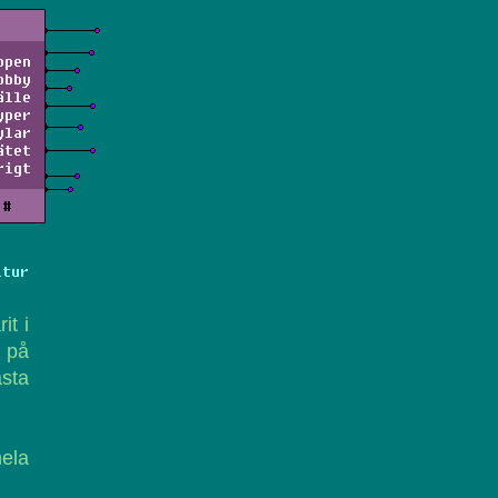
ppen
obby
älle
yper
ylar
ätet
rigt
#
ltur
it i
a på
sta
ela