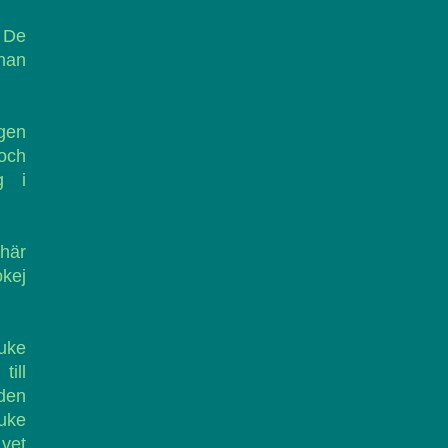
. De
nan
ngen
och
g i
 här
okej
Luke
ill
lden
uke
 vet