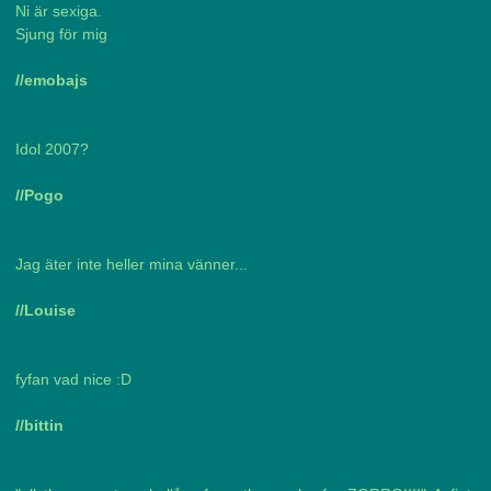
Ni är sexiga.
Sjung för mig
//emobajs
Idol 2007?
//Pogo
Jag äter inte heller mina vänner...
//Louise
fyfan vad nice :D
//bittin