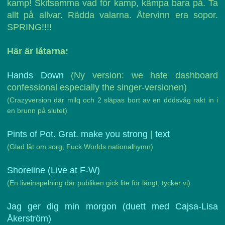
kamp! Skitsamma vad för kamp, kämpa bara på. Ta
allt på allvar. Rädda valarna. Återvinn era sopor.
SPRING!!!!
Här är låtarna:
Hands Down
(Ny version: we hate dashboard
confessional especially the singer-versionen)
(Crazyversion där milq och 2 släpas bort av en dödsvåg rakt in i
en brunn på slutet)
Pints of Pot. Grat. make you strong
|
text
(Glad låt om sorg, Fuck Worlds nationalhymn)
Shoreline (Live at F-W)
(En liveinspelning där publiken gick lite för långt, tycker vi)
Jag ger dig min morgon (duett med Cajsa-Lisa
Åkerström)