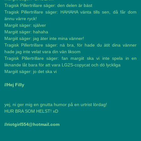
Tragisk Pillertrillare säger: den delen är bäst
Tragisk Pillertrillare säger: HAHAHA vänta tills sen, då får dom
ännu värre ryck!
Margiit säger: själver
Margiit säger: hahaha
Margiit säger: jag äter inte mina vänner!
Tragisk Pillertrillare säger: nä bra, för hade du ätit dina vänner
hade jag inte velat vara din vän liksom
Tragisk Pillertrillare säger: fan margiit ska vi inte spela in en
liknande låt bara för att vara LG2S-copycat och dö lyckliga
Margiit säger: jo det ska vi
//Hej Filly
yej, ni ger mig en gnutta humor på en urtrist lördag!
HUR BRA SOM HELST! xD
//riotgirl554@hotmail.com