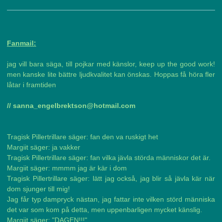
Fanmail:
jag vill bara säga, till pojkar med känslor, keep up the good work!
men kanske lite bättre ljudkvalitet kan önskas. Hoppas få höra fler
låtar i framtiden
// sanna_engelbrektson@hotmail.com
Tragisk Pillertrillare säger: fan den va ruskigt het
Margiit säger: ja vakker
Tragisk Pillertrillare säger: fan vilka jävla störda människor det är.
Margiit säger: mmmm jag är kär i dom
Tragisk Pillertrillare säger: lätt jag också, jag blir så jävla kär när
dom sjunger till mig!
Jag får typ dampryck nästan, jag fattar inte vilken störd människa
det var som kom på detta, men uppenbarligen mycket känslig.
Margiit säger: "DAGEN!!!"