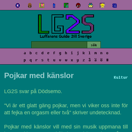
a
b
c
d
e
f
g
h
i
j
k
l
m
n
o
p
q
r
s
t
u
v
w
x
y
z
å
ä
ö
#
Pojkar med känslor
Kultur
LG2S svar på Dödsemo.
"Vi är ett glatt gäng pojkar, men vi viker oss inte för
att fejka en orgasm eller två" skriver undetecknad.
Pojkar med känslor vill med sin musik uppmana till