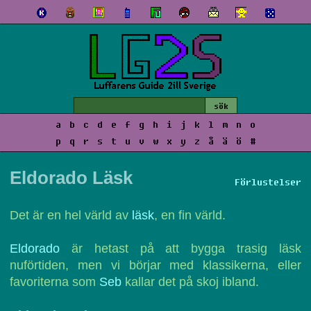
a
b
c
d
e
f
g
h
i
j
k
l
m
n
o
p
q
r
s
t
u
v
w
x
y
z
å
ä
ö
#
Eldorado Läsk
Förlustelser
Det är en hel värld av
läsk
, en fin värld.
Eldorado
är hetast på att bygga trasig läsk
nuförtiden, men vi börjar med klassikerna, eller
favoriterna som
Seb
kallar det på skoj ibland.