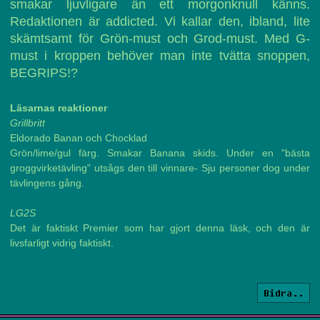
smakar ljuvligare än ett morgonknull känns.
Redaktionen är addicted. Vi kallar den, ibland, lite
skämtsamt för Grön-must och Grod-must. Med G-
must i kroppen behöver man inte tvätta snoppen,
BEGRIPS!?
Läsarnas reaktioner
Grillbritt
Eldorado Banan och Chocklad
Grön/lime/gul färg. Smakar Banana skids. Under en "bästa
groggvirketävling" utsågs den till vinnare- Sju personer dog under
tävlingens gång.
LG2S
Det är faktiskt Premier som har gjort denna läsk, och den är
livsfarligt vidrig faktiskt.
Bidra..