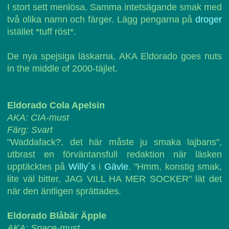
I stort sett menlösa. Samma intetsägande smak med
två olika namn och färger. Lägg pengarna på
droger
istället *tuff röst*.
De nya spejsiga läskarna, AKA Eldorado goes nuts
in the middle of 2000-täjlet.
Eldorado Cola Apelsin
AKA: CIA-must
Färg: Svart
"Waddafack?, det här måste ju smaka lajbans",
utbrast en förväntansfull redaktion när läsken
upptäcktes på
Willy´s
i
Gävle
. "Hmm, konstig smak,
lite väl bitter, JAG VILL HA MER SOCKER" lät det
när den äntligen sprättades.
Eldorado Blåbär Äpple
AKA: Space-must