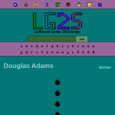
a
b
c
d
e
f
g
h
i
j
k
l
m
n
o
p
q
r
s
t
u
v
w
x
y
z
å
ä
ö
#
Douglas Adams
Kultur