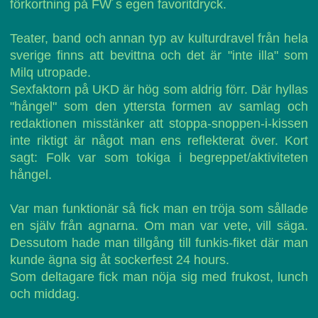
förkortning på FW´s egen favoritdryck.
Teater, band och annan typ av kulturdravel från hela
sverige finns att bevittna och det är "inte illa" som
Milq utropade.
Sexfaktorn på UKD är hög som aldrig förr. Där hyllas
"hångel" som den yttersta formen av samlag och
redaktionen misstänker att stoppa-snoppen-i-kissen
inte riktigt är något man ens reflekterat över. Kort
sagt: Folk var som tokiga i begreppet/aktiviteten
hångel.
Var man funktionär så fick man en tröja som sållade
en själv från agnarna. Om man var vete, vill säga.
Dessutom hade man tillgång till funkis-fiket där man
kunde ägna sig åt sockerfest 24 hours.
Som deltagare fick man nöja sig med frukost, lunch
och middag.