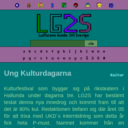
a
b
c
d
e
f
g
h
i
j
k
l
m
n
o
p
q
r
s
t
u
v
w
x
y
z
å
ä
ö
#
Ung Kulturdagarna
Kultur
Kulturfestival som bygger sig på riksteatern i
Hallunda under dagarna tre. LG2S har bestämt
testat denna nya innedrog och kommit fram till att
det är 80% kul. Redaktionen befann sig där året 05
för att trixa med UKD´s interntidning som detta år
fick heta P-must. Namnet kommer från en