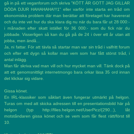
gå in på ett veganforum och skriva "KÖTT ÄR GOTT JAG GILLAR
DÖDA DJUR HAHAHAHA!!!1" eller varför inte starta en tråd om
ekonomiska problem där man berättar att företaget har havererat
och du inte vet hur du ska klara dig nu när du bara får ut 28 000:-
i månaden efter skatt istället för 36 000:- som du fick när du
jobbade. Visserligen så kan du gå på de 24 i över ett år utan att
jobba, men ändå...
Ja, ni fattar. För att tävla så startar man var sin tråd i valfritt forum
och efter ett dygn så kollar man vem som har fått störst tråd, i
antal inlägg.
Man får skriva vad man vill och hur mycket man vill. Tänk dock på
att ett genomsnittligt internetmongo bara orkar läsa 35 ord innan
det klickar sig vidare.
Gissa könet.
En IRL-klassiker som såklart även fungerar utmärkt på helgon.
Turas om med att skicka adressen till en presentationsbild här på
helgon (typ http://files.helgon.net/UserPicz/{290...), låt
motståndaren gissa könet och se vem som får flest rätt/först till
10.