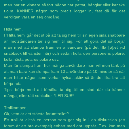
man har en vinnare så fort någon har pettat, hånglar eller kanske
t.o.m. KÄNNER någon som precis loggar in, fast då får det
verkligen vara en seg omgång.
Hitta hem.
I 'Hitta hem' går det ut på att ta sig hem till sin egen sida snabbare
än motståndaren tar sig hem till sig. För att göra det så börjar
man med att slumpa fram en användare (på det lilla [S]:et vid
snabbsök till vänster här) och sedan kolla den personens polare,
kolla nästa polares polare osv.
Man får slumpa fram hur många användare man vill men tänk på
att man bara kan slumpa fram 10 användare på 10 minuter så när
man hittar någon som verkar hyfsat aktiv så är det lika bra att
börja rota.
Tips: börja med att försöka ta dig till en stad där du känner
många, eller rätt subkultur. *LER SUB*
Trollkampen.
Ok, vem är det största forumtrollet?
Ett troll är alltså en person som ger sig in i en diskussion (ett
forum är ett bra exempel) enbart med ont uppsåt. T.ex. kan man