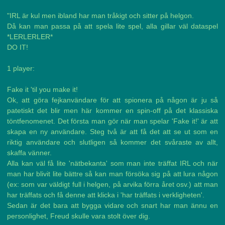
"IRL är kul men ibland har man tråkigt och sitter på helgon.
Då kan man passa på att spela lite spel, alla gillar väl dataspel
*LERLERLER*
DO IT!
1 player:
Fake it 'til you make it!
Ok, att göra fejkanvändare för att spionera på någon är ju så
patetiskt det blir men här kommer en spin-off på det klassiska
töntfenomenet. Det första man gör när man spelar 'Fake it!' är att
skapa en ny användare. Steg två är att få det att se ut som en
riktig användare och slutligen så kommer det svåraste av allt,
skaffa vänner.
Alla kan väl få lite 'nätbekanta' som man inte träffat IRL och när
man har blivit lite bättre så kan man försöka sig på att lura någon
(ex: som var väldigt full i helgen, på arvika förra året osv.) att man
har träffats och få denne att klicka i 'har träffats i verkligheten'.
Sedan är det bara att bygga vidare och snart har man ännu en
personlighet, Freud skulle vara stolt över dig.