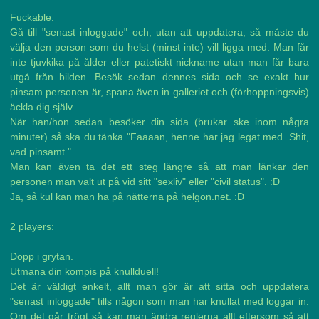
Fuckable.
Gå till "senast inloggade" och, utan att uppdatera, så måste du
välja den person som du helst (minst inte) vill ligga med. Man får
inte tjuvkika på ålder eller patetiskt nickname utan man får bara
utgå från bilden. Besök sedan dennes sida och se exakt hur
pinsam personen är, spana även in galleriet och (förhoppningsvis)
äckla dig själv.
När han/hon sedan besöker din sida (brukar ske inom några
minuter) så ska du tänka "Faaaan, henne har jag legat med. Shit,
vad pinsamt."
Man kan även ta det ett steg längre så att man länkar den
personen man valt ut på vid sitt "sexliv" eller "civil status". :D
Ja, så kul kan man ha på nätterna på helgon.net. :D
2 players:
Dopp i grytan.
Utmana din kompis på knullduell!
Det är väldigt enkelt, allt man gör är att sitta och uppdatera
"senast inloggade" tills någon som man har knullat med loggar in.
Om det går trögt så kan man ändra reglerna allt eftersom så att