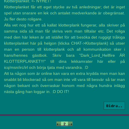
Klotterplanket. <- NYHET!
Klotterplanket får ett eget stycke av två anledningar; det är inget
spel utan snarare en lek och antalet medverkande är obegränsat.
Ju fler desto roligare.
Alla vet nog hur ett så kallat klotterplank fungerar, alla skriver på
samma sida så man får skriva vem man tilltalar etc. Det roliga
med den här leken är att istället för att besöka det ruggigt tråkiga
klotterplanket här på helgon (klicka CHAT->Klotterplank) så utser
man en person till klotterplank och all kommunikation sker i
hans/hennes gästbok. Skriv bara "Dark_Lord_Hellfire ÄR
KLOTTERPLANKET!!!" till dina lekkamrater här eller på
icq/msn/irc/irl och börja tjata med varandra. :D
Att ta någon som är online kan vara en extra krydda men man kan
snabbt bli blockerad så om man inte vill vara till besvär så tar man
någon bekant och överraskar honom med några hundra inlägg
nästa gång han loggar in. :D DO IT!
Bidra..
<-
2
->