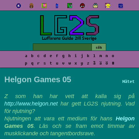
a
b
c
d
e
f
g
h
i
j
k
l
m
n
o
p
q
r
s
t
u
v
w
x
y
z
å
ä
ö
#
Helgon Games 05
Nätet
Z som han har vett att kalla sig på
http://www.helgon.net
har gett LG2S njutning. Vad
för njutning?
Njutningen att vara ett medium för hans
Helgon
Games 05
. Läs och se fram emot timmar av
musklickande och tangentbordsrave.