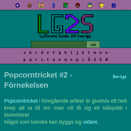
a
b
c
d
e
f
g
h
i
j
k
l
m
n
o
p
q
r
s
t
u
v
w
x
y
z
å
ä
ö
#
Popcorntricket #2 -
Övrigt
Förnekelsen
Popcorntricket
i föregående artikel är givetvis ett hett
knep att ta till om man vill få sig ett blåsjobb i
biomörkret
Något som kanske kan bygga sig
vidare
.