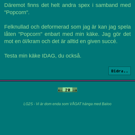
Däremot finns det helt andra spex i samband med
"Popcorn".
Felknullad och deformerad som jag är kan jag spela
låten "Popcorn" enbart med min käke. Jag gör det
mot en öl/kram och det är alltid en given succé.
Testa min käke IDAG, du också.
Bidra..
<-
20
->
LG2S - Vi är dom enda som VÅGAT hänga med Baloo