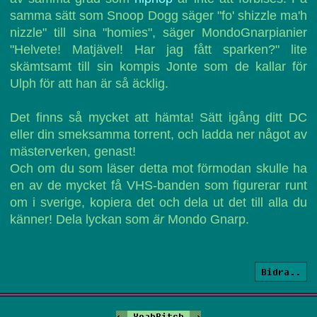
samma sätt som Snoop Dogg säger "fo' shizzle ma'h
nizzle" till sina "homies", säger MondoGnarpianier
"Helvete! Matjävel! Har jag fått sparken?" lite
skämtsamt till sin kompis Jonte som de kallar för
Ulph för att han är så äcklig.
Det finns så mycket att hämta! Sätt igång ditt DC
eller din smeksamma torrent, och ladda ner något av
mästerverken, genast!
Och om du som läser detta mot förmodan skulle ha
en av de mycket få VHS-banden som figurerar runt
om i sverige, kopiera det och dela ut det till alla du
känner! Dela lyckan som
är
Mondo Gnarp.
Bidra..
<-
YeahBitch
->