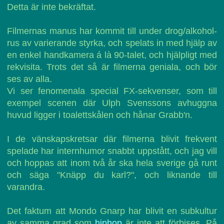
Detta är inte bekräftat.
Filmernas manus har kommit till under drog/alkohol-
rus av varierande styrka, och spelats in med hjälp av
en enkel handkamera á là 90-talet, och hjälpligt med
rekvisita. Trots det så är filmerna geniala, och bör
ses av alla.
Vi ser fenomenala special FX-sekvenser, som till
exempel scenen där Ulph Svenssons avhuggna
huvud ligger i toalettskålen och hånar Grabb'n.
I de vänskapskretsar där filmerna blivit frekvent
spelade har internhumor snabbt uppstått, och jag vill
och hoppas att inom två år ska hela sverige gå runt
och säga "Knäpp du karl?", och liknande till
varandra.
Det faktum att Mondo Gnarp har blivit en subkultur
av samma grad som
hiphop
är inte att förbises. På