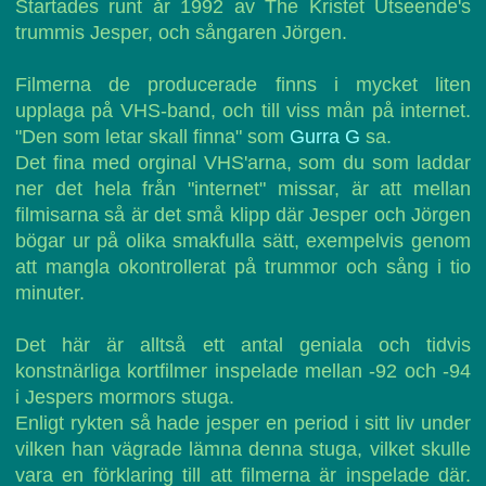
Startades runt år 1992 av The Kristet Utseende's
trummis Jesper, och sångaren Jörgen.
Filmerna de producerade finns i mycket liten
upplaga på VHS-band, och till viss mån på internet.
"Den som letar skall finna" som
Gurra G
sa.
Det fina med orginal VHS'arna, som du som laddar
ner det hela från "internet" missar, är att mellan
filmisarna så är det små klipp där Jesper och Jörgen
bögar ur på olika smakfulla sätt, exempelvis genom
att mangla okontrollerat på trummor och sång i tio
minuter.
Det här är alltså ett antal geniala och tidvis
konstnärliga kortfilmer inspelade mellan -92 och -94
i Jespers mormors stuga.
Enligt rykten så hade jesper en period i sitt liv under
vilken han vägrade lämna denna stuga, vilket skulle
vara en förklaring till att filmerna är inspelade där.