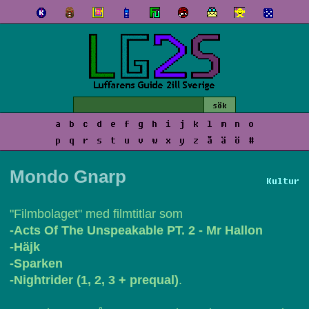
a
b
c
d
e
f
g
h
i
j
k
l
m
n
o
p
q
r
s
t
u
v
w
x
y
z
å
ä
ö
#
Mondo Gnarp
Kultur
"Filmbolaget" med filmtitlar som
-Acts Of The Unspeakable PT. 2 - Mr Hallon
-Häjk
-Sparken
-Nightrider (1, 2, 3 + prequal)
.