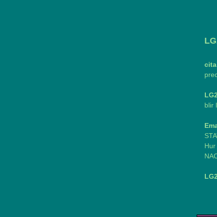
LG
cit
prec
LG
blir
Ema
STA
Hur
NAC
LG2