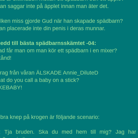
an saggar inte på äpplet innan man äter det.
ilken miss gjorde Gud när han skapade spädbarn?
an placerade inte din penis i deras munnar.
edd till bästa spädbarnsskämtet -04:
ad får man om man kör ett spädbarn i en mixer?
tånd!
drag från våran ÄLSKADE Annie_DiluteD
t do you call a baby on a stick?
 KEBABY!
 bra knep på krogen är följande scenario:
: Tja bruden. Ska du med hem till mig? Jag har 