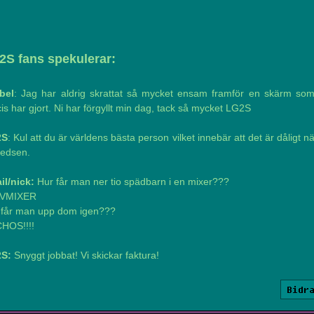
2S fans spekulerar:
abel
: Jag har aldrig skrattat så mycket ensam framför en skärm som
is har gjort. Ni har förgyllt min dag, tack så mycket LG2S
2S
: Kul att du är världens bästa person vilket innebär att det är dåligt n
 ledsen.
il/nick:
Hur får man ner tio spädbarn i en mixer???
VMIXER
 får man upp dom igen???
HOS!!!!
S:
Snyggt jobbat! Vi skickar faktura!
Bidr