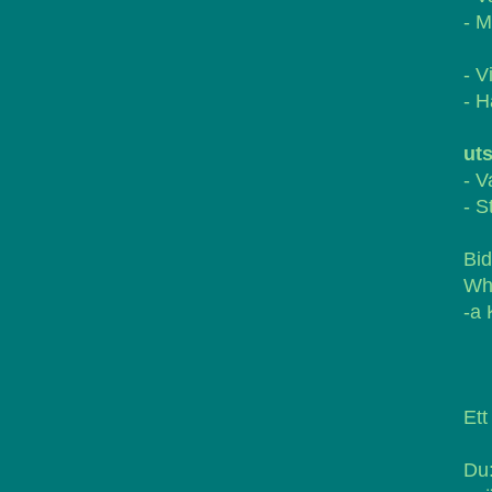
- M
- V
- H
uts
- V
- S
Bi
Wha
-a
Ett
Du