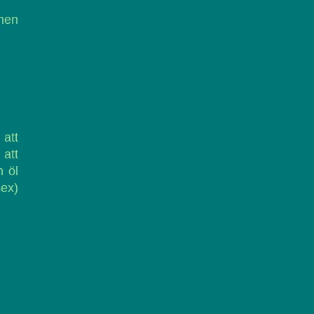
men
 att
 att
n öl
sex)