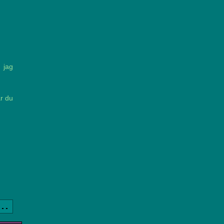
 jag
är du
a..