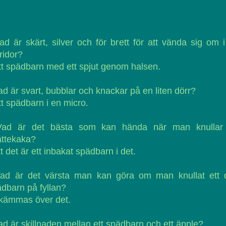
ad är skärt, silver och för brett för att vända sig om 
ridor?
tt spädbarn med ett spjut genom halsen.
ad är svart, bubblar och knackar på en liten dörr?
tt spädbarn i en micro.
Vad är det bästa som kan hända när man knullar
ättekaka?
tt det är ett inbakat spädbarn i det.
Vad är det värsta man kan göra om man knullat ett d
dbarn på fyllan?
Skämmas över det.
ad är skillnaden mellan ett spädbarn och ett äpple?