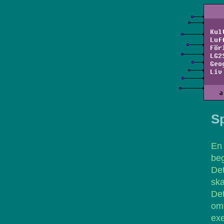
Kul
Luf
För
LG2
Geo
Liv
a
S
En
beg
Det
ska
De
om
exe