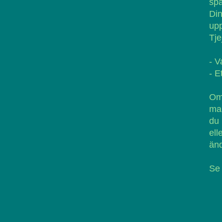
spä
Di
up
Tje
- V
- E
Om 
man
du 
ell
än
Se