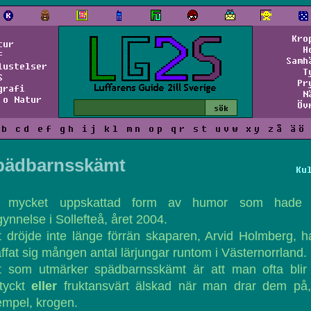
Kro
tur
H
f
Samh
lustelser
T
S
Pr
grafi
N
 o Natur
Öv
b
c
d
e
f
g
h
i
j
k
l
m
n
o
p
q
r
s
t
u
v
w
x
y
z
å
ä
ö
pädbarnsskämt
Ku
 mycket uppskattad form av humor som hade 
ynnelse i Sollefteå, året 2004.
 dröjde inte länge förrän skaparen, Arvid Holmberg, 
ffat sig mången antal lärjungar runtom i Västernorrland.
t som utmärker spädbarnsskämt är att man ofta blir i
tyckt
eller
fruktansvärt älskad när man drar dem på, t
mpel, krogen.