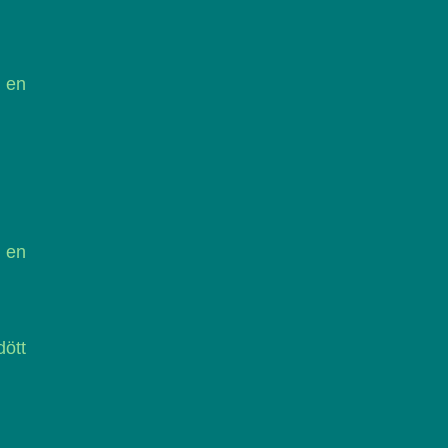
i en
 en
ött