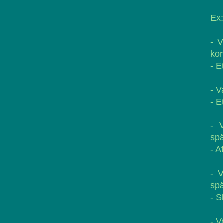
Ex:
- V
kor
- E
- V
- E
- 
sp
- A
- 
spä
- 
- V