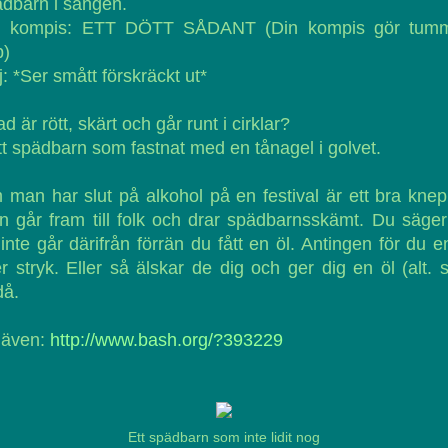
dbarn i sängen.
n kompis: ETT DÖTT SÅDANT (Din kompis gör tum
p)
j: *Ser smått förskräckt ut*
ad är rött, skärt och går runt i cirklar?
tt spädbarn som fastnat med en tånagel i golvet.
man har slut på alkohol på en festival är ett bra knep
 går fram till folk och drar spädbarnsskämt. Du säger
inte går därifrån förrän du fått en öl. Antingen för du e
er stryk. Eller så älskar de dig och ger dig en öl (alt. 
då.
 även:
http://www.bash.org/?393229
Ett spädbarn som inte lidit nog