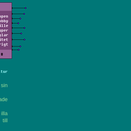
ppen
obby
älle
yper
ylar
ätet
rigt
#
ltur
sin
hade
lla
ill