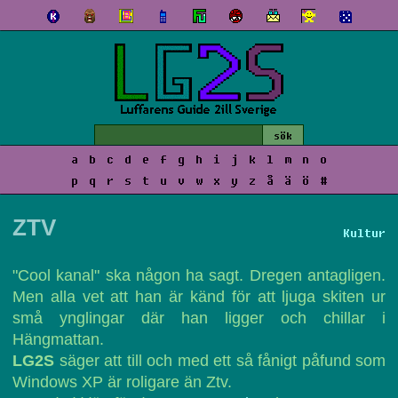
a
b
c
d
e
f
g
h
i
j
k
l
m
n
o
p
q
r
s
t
u
v
w
x
y
z
å
ä
ö
#
ZTV
Kultur
"Cool kanal" ska någon ha sagt. Dregen antagligen.
Men alla vet att han är känd för att ljuga skiten ur
små ynglingar där han ligger och chillar i
Hängmattan.
LG2S
säger att till och med ett så fånigt påfund som
Windows XP är roligare än Ztv.