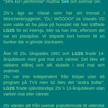
"
34% kul i jämförelse
" muttrar
Seb
och somnar om.
Ztv´s ägs av Viasat som har sin tronsal i
Münchenbryggeriet. "ÖL! WÖOOO!" sa Viasats VD
som valde att ha påse på huvudet när han träffade
LG2S
för en intervju. Mer sa han inte, eftersom det
var en plastpåse. Vi släpade bort honom till en
bunker där vi gömde stackaren.
Åter till Ztv. Skapades 1991 och
LG2S
firade 14-
årsjubileum med god mat och vänner. Det blev ett
väldans ståhej och allt slutade i ond mat och
ovänner.
Ztv var inte independent från början utan ett
program på TV4 men 92 blev det "andra bullar".
LG2S
firade självständiga Ztv´s 13-årsjubileum utan
varken mat eller vänner.
Ztv sänder allt från svensk populärmusik till utländsk