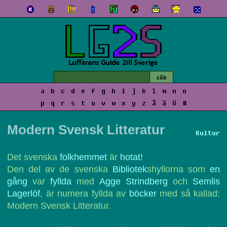
a
b
c
d
e
f
g
h
i
j
k
l
m
n
o
p
q
r
s
t
u
v
w
x
y
z
å
ä
ö
#
Modern Svensk Litteratur
Kultur
Det svenska
folkhemmet
är
hotat!
Den del av de svenska
Bibliotek
shyllorna som
en
gång
var
fyllda
med
Agge Strindberg
och
Semlis
Lagerlöf
, är numera fyllda av
böcker
med så kallad:
Modern Svensk Litteratur.