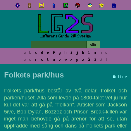
a
b
c
d
e
f
g
h
i
j
k
l
m
n
o
p
q
r
s
t
u
v
w
x
y
z
å
ä
ö
#
Folkets park/hus
Kultur
Folkets park/hus består av två delar. Folket och
parken/huset. Alla som levde på 1800-talet vet ju hur
kul det var att gå på "Folkan". Artister som Jackson
5ive, Bob Dylan, Bozzez och Prison Break-killen var
inget man behövde gå på arenor för att se, utan
uppträdde med sång och dans på Folkets park eller