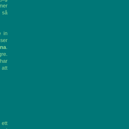
 mer
 så
 in
 ser
rna
.
gre.
 har
 att
 ett