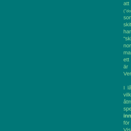
att
("d
so
ski
han
"sk
nor
man
ett
är 
Ver
I 
vil
åt
spe
in
för
Vi