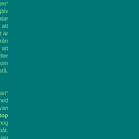
dom"
jälv
tar
 att
t är
från
 att
ller
som
stå.
an"
med
van
top
 nog
påt.
jag