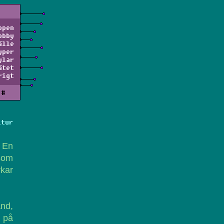
ppen
obby
älle
yper
ylar
ätet
rigt
#
ltur
a En
 som
rkar
nd,
i på