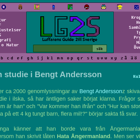
Kro
tur
H
f
Samh
lustelser
T
S
Pr
grafi
N
 o Natur
Öv
b
c
d
e
f
g
h
i
j
k
l
m
n
o
p
q
r
s
t
u
v
w
x
y
z
å
ä
ö
n studie i Bengt Andersson
Ku
ter ca 2000 genomlyssningar av
Bengt Andersson
z skiv
die i ilska, så har äntligen saker börjat klarna. Frågor
m är han" och "Var kommer han ifrån" och "Hur kan s
t
o
a på ett 4 kg tungt barn, flera mil!?" börjar sakta få svar.
nga känner att han b
o
rde vara från Ångermanla
ersom han skrivit låten
Hata Ångermanland
. Men ser v