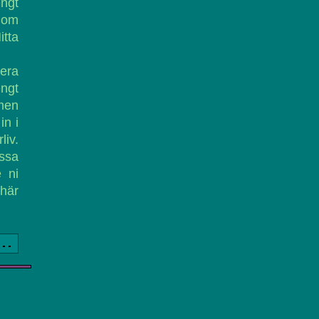
ngt
enom
itta
era
ngt
men
in i
liv.
ssa
e ni
här
a..