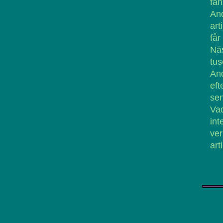
fa
And
art
får
Nä
tu
An
eft
sen
Va
int
ve
art