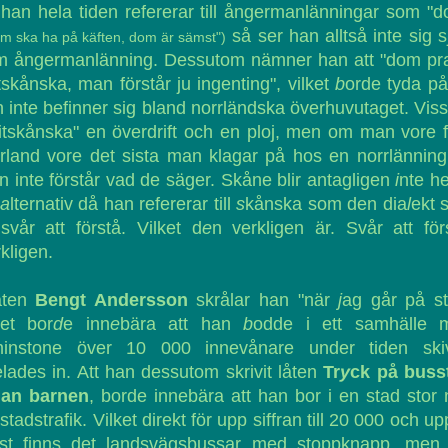
 han hela tiden refererar till ångermanlänningar som "
så ser han alltså inte sig s
om ska ha på käften, dom är sämst")
m ångermanlänning. Dessutom nämner han att "dom pra
tskånska, man förstår ju ingenting", vilket
b
orde tyda på
 inte befinner sig bland norrländska överhuvutaget. Viss
itskånska" en överdrift och en ploj, men om man vore 
rland vore det sista man klagar på hos en norrlänning
 inte förstår vad de säger. Skåne blir antagligen
i
nte he
a
lternativ då han refererar till
s
kånska som den dia
l
ekt 
svår att förstå. Vilket d
e
n verkligen är. Svår att för
kligen.
låten
Bengt Andersson
skrålar han "när
j
ag går på st
ket bor
d
e inn
e
bära att han
b
odde i ett samhälle 
minstone över 10 000 innevånare under tiden ski
lades in. Att han dessutom skrivit låten
Tr
y
ck på buss
nan barnen
, borde innebära att han bor i en stad stor
 stadstrafik. Vilket direkt för upp siffran till 20 000 och up
sst finns det landsvägsbussar med stoppknapp, men 