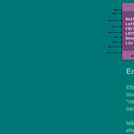
Kul
Luf
För
LG2
Geo
Liv
a
E
Ef
stu
"Ve
bär
Må
eft