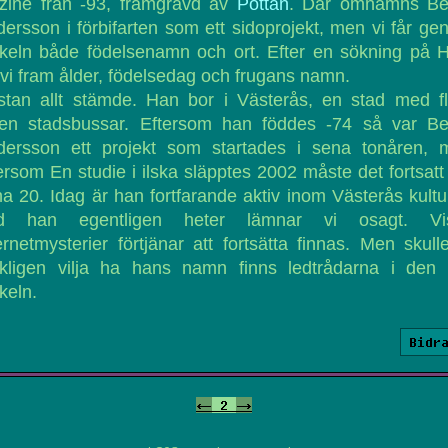
nzine från -93, framgrävd av
Pottan
. Där omnämns Be
ersson i förbifarten som ett sidoprojekt, men vi får g
ikeln både födelsenamn och ort. Efter en sökning på H
 vi fram ålder, födelsedag och frugans namn.
stan allt stämde. Han bor i Västerås, en stad med fl
sen stadsbussar. Eftersom han föddes -74 så var Be
dersson ett projekt som startades i sena tonåren, 
ersom En studie i ilska släpptes 2002 måste det fortsatt 
a 20. Idag är han fortfarande aktiv inom Västerås kultur
d han egentligen heter lämnar vi osagt. Vi
ernetmysterier förtjänar att fortsätta finnas. Men skull
rkligen vilja ha hans namn finns ledtrådarna i den 
ikeln.
Bidr
<-
2
->