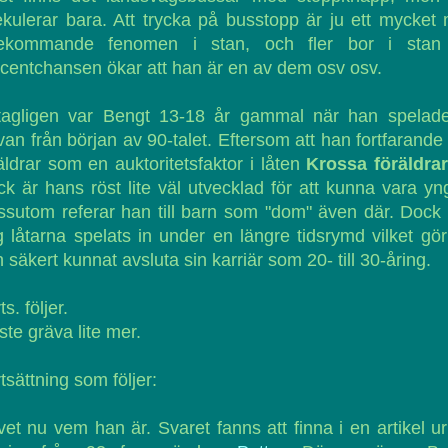
kulerar bara. Att trycka på busstopp är ju ett mycket
rekommande fenomen i stan, och fler bor i stan
centchansen ökar att han är en av dem osv osv.
tagligen var Bengt 13-18 år gammal när han spelade
van från början av 90-talet. Eftersom att han fortfarande
äldrar som en auktoritetsfaktor i låten
Krossa föräldra
k är hans röst lite väl utvecklad för att kunna vara yn
sutom referar han till barn som "dom" även där. Dock
 låtarna spelats in under en längre tidsrymd vilket gör
 säkert kunnat avsluta sin karriär som 20- till 30-åring.
ts. följer.
te gräva lite mer.
tsättning som följer:
vet nu vem han är. Svaret fanns att finna i en artikel ur