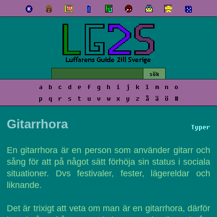
a
b
c
d
e
f
g
h
i
j
k
l
m
n
o
p
q
r
s
t
u
v
w
x
y
z
å
ä
ö
#
Gitarrhora
Typer
En gitarrhora är en person som använder gitarr och
sång för att på något sätt förhöja sin status i sociala
situationer. Dvs festivaler, fester, lägereldar och
liknande.
Det är trixigt att veta om man är en gitarrhora, därför