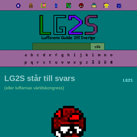
a
b
c
d
e
f
g
h
i
j
k
l
m
n
o
p
q
r
s
t
u
v
w
x
y
z
å
ä
ö
#
LG2S står till svars
LG2S
(eller luffarnas världskongress)