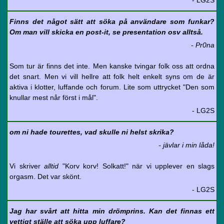
- LG2S
Finns det något sätt att söka på användare som funkar?
Om man vill skicka en post-it, se presentation osv alltså.
- Pr0na
Som tur är finns det inte. Men kanske tvingar folk oss att ordna
det snart. Men vi vill hellre att folk helt enkelt syns om de är
aktiva i klotter, luffande och forum. Lite som uttrycket "Den som
knullar mest når först i mål".
- LG2S
om ni hade tourettes, vad skulle ni helst skrika?
- jävlar i min låda!
Vi skriver
alltid
"Korv korv! Solkatt!" när vi upplever en slags
orgasm. Det var skönt.
- LG2S
Jag har svårt att hitta min drömprins. Kan det finnas ett
vettigt ställe att söka upp luffare?