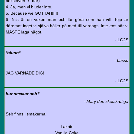
bokstaven "r" där)
4. Ja, men vi bjuder inte.
5. Because we GOTTAH!!!!!
6. Nils är en vuxen man och får göra som han vill. Tejp är
däremot inget vi själva håller på med till vardags. Inte ens när vi
MÅSTE laga något.
- LG2S
*blush*
- basse
JAG VARNADE DIG!
- LG2S
hur smakar seb?
- Mary den skotskrutiga
Seb finns i smakerna:
Lakrits
Vanilla Coke