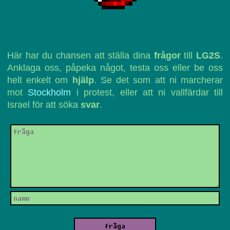
Här har du chansen att ställa dina
frågor
till
LG2S
.
Anklaga oss, påpeka något, testa oss eller be oss
helt enkelt om
hjälp
. Se det som att ni marcherar
mot
Stockholm
i protest, eller att ni vallfärdar till
Israel för att söka
svar
.