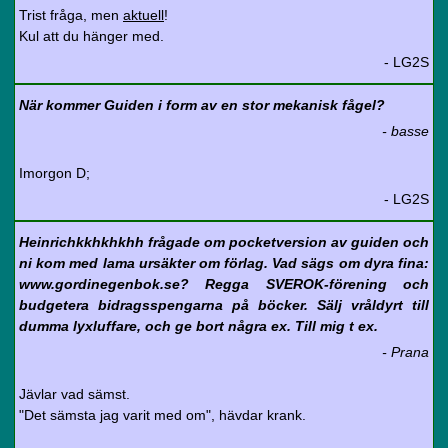
Trist fråga, men
aktuell
!
Kul att du hänger med.
- LG2S
När kommer Guiden i form av en stor mekanisk fågel?
- basse
Imorgon D;
- LG2S
Heinrichkkhkhkhh frågade om pocketversion av guiden och
ni kom med lama ursäkter om förlag. Vad sägs om dyra fina:
www.gordinegenbok.se? Regga SVEROK-förening och
budgetera bidragsspengarna på böcker. Sälj vråldyrt till
dumma lyxluffare, och ge bort några ex. Till mig t ex.
- Prana
Jävlar vad sämst.
"Det sämsta jag varit med om", hävdar krank.