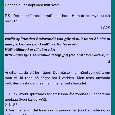
Hoppas du är nöjd med mitt svar!
P.S.: Det heter "prostituerad", inte hora! Hora är ett
mycket
fult
ord! D.S.
- LG2S
varför splittrades fuckworld? vad gör ni nu? finns 2? ska ni
med på krogen nån kväll? varför lever vi?
HUR ställer ni er till sånt här:
http://bj4s.lg2s.se/krank/nilstejp.jpg [
]?
red. anm.: förenklad url
- 8
Vi gillar att du ställer frågor! Det måste man nämligen göra om
man vill få reda på något här i världen. Men testa använda
radbyten nästa gång så man inte får ont i huvudet.
1. Fuck World splittrades för att kunna återförenas i uppdaterad
upplaga även kallad FW2.
2. NU!?
3. Var inte fånig, det finns sex miljaaaaarder (cool artikulering av