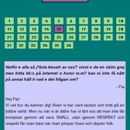
1
2
3
4
5
6
7
8
9
10
11
12
13
14
15
16
17
18
19
20
21
22
23
24
25
26
27
28
29
30
31
32
33
34
35
36
Varför e alla så j*ävla besatt av sex? visst e de en skön grej
men hitta kk:s på internet o horor m.m? kan ni inte få nått
på annat håll lr vad e det frågan om?
- Fia
Hej Fia!
Vi vet hur du känner dig! Även vi har varit sexton och trott på en
bättre värld. Men nu när vi är äldre har vi lärt oss att man inte får
kompisar genom att vara SNÄLL, utan genom RESPEKT och
respekt får man bäst när man pimpar hoes och skjuter folk.