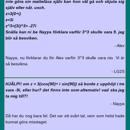
inte göra sin matteläxa själv kan hon väl gå och skjuta sig
själv eller nåt. usch.
z=3(0+i)
z=3i
z^3=(3i)^3= -27i
Snälla kan ni be Nayya förklara varför 3^3 skulle vara 9. jag
blir så besviken.
- Alex
Nayya, nu förklarar du för Alex varför 3^3 skulle vara nio. Vi är
så besvikna.
- LG2S
HJÄLP!! om z = 3(cos(90)+ i sin(90)) så borde z upphöjt i tre
vara -9i, eller hur? det finns inte som alternativ! vad ska jag
ta mig till?!
- Nayya
Då har du nog bara fel. Det var ett svårt tal, vem som helst hade
kunnat göra misstaget.