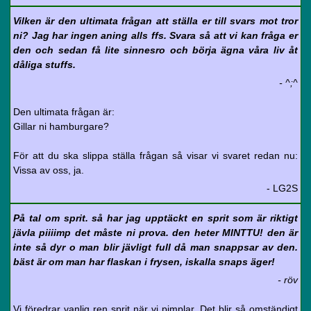
Vilken är den ultimata frågan att ställa er till svars mot tror
ni? Jag har ingen aning alls ffs. Svara så att vi kan fråga er
den och sedan få lite sinnesro och börja ägna våra liv åt
dåliga stuffs.
- ^;^
Den ultimata frågan är:
Gillar ni hamburgare?
För att du ska slippa ställa frågan så visar vi svaret redan nu:
Vissa av oss, ja.
- LG2S
På tal om sprit. så har jag upptäckt en sprit som är riktigt
jävla piiiimp det måste ni prova. den heter MINTTU! den är
inte så dyr o man blir jävligt full då man snappsar av den.
bäst är om man har flaskan i frysen, iskalla snaps äger!
- röv
Vi föredrar vanlig ren sprit när vi pimplar. Det blir så omständigt