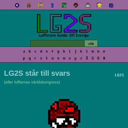
a
b
c
d
e
f
g
h
i
j
k
l
m
n
o
p
q
r
s
t
u
v
w
x
y
z
å
ä
ö
#
LG2S står till svars
LG2S
(eller luffarnas världskongress)