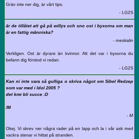
Gräv inte ner dig, är vårt tips.
- LG2S
är de tillåtet att gå på willys och sno ost i byxorna om man
är en fattig människa?
- meskalin
Verkligen. Ost är dyrare än kvinnor. Att det var i byxorna du
befann dig förstod vi redan.
- LG2S
Kan ni inte vara så gulliga o skriva något om Sibel Redzep
som var med i Idol 2005 ?
det kmr bli succe :D
/M
- M
Okej. Vi skrev ner några rader på en lapp och la i vår ask med
vackra stenar vi hittat på stranden.