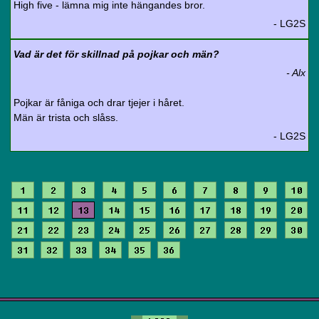
High five - lämna mig inte hängandes bror.
- LG2S
Vad är det för skillnad på pojkar och män?
- Alx
Pojkar är fåniga och drar tjejer i håret.
Män är trista och slåss.
- LG2S
1
2
3
4
5
6
7
8
9
10
11
12
13
14
15
16
17
18
19
20
21
22
23
24
25
26
27
28
29
30
31
32
33
34
35
36