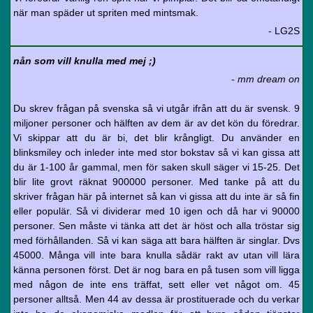
när man späder ut spriten med mintsmak.
- LG2S
nån som vill knulla med mej ;)
- mm dream on
Du skrev frågan på svenska så vi utgår ifrån att du är svensk. 9
miljoner personer och hälften av dem är av det kön du föredrar.
Vi skippar att du är bi, det blir krångligt. Du använder en
blinksmiley och inleder inte med stor bokstav så vi kan gissa att
du är 1-100 år gammal, men för saken skull säger vi 15-25. Det
blir lite grovt räknat 900000 personer. Med tanke på att du
skriver frågan här på internet så kan vi gissa att du inte är så fin
eller populär. Så vi dividerar med 10 igen och då har vi 90000
personer. Sen måste vi tänka att det är höst och alla tröstar sig
med förhållanden. Så vi kan säga att bara hälften är singlar. Dvs
45000. Många vill inte bara knulla sådär rakt av utan vill lära
känna personen först. Det är nog bara en på tusen som vill ligga
med någon de inte ens träffat, sett eller vet något om. 45
personer alltså. Men 44 av dessa är prostituerade och du verkar