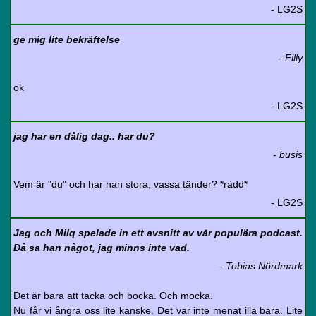
- LG2S
ge mig lite bekräftelse
- Filly
ok
- LG2S
jag har en dålig dag.. har du?
- busis
Vem är "du" och har han stora, vassa tänder? *rädd*
- LG2S
Jag och Milq spelade in ett avsnitt av vår populära podcast.
Då sa han något, jag minns inte vad.
- Tobias Nördmark
Det är bara att tacka och bocka. Och mocka.
Nu får vi ångra oss lite kanske. Det var inte menat illa bara. Lite