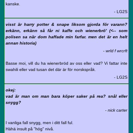
kanske.
- LG2S
visst är harry potter & snape liksom gjorda för varann?
erkänn, erkänn så får ni kaffe och wienerbrö' (<-- som
polisen sa när dom haffade min farfar. men det är en helt
annan historia)
- wrld f wrcrft
Basse moi, vill du ha wienerbröd av oss eller vad? Vi fattar inte
swahili eller vad tusan det där är för norskspråk.
- LG2S
okej:
vad är man om man bara köper saker på rea? snål eller
snygg?
- nick carter
I vanliga fall snygg, men i ditt fall ful.
Hähä insult på "hög" nivå.