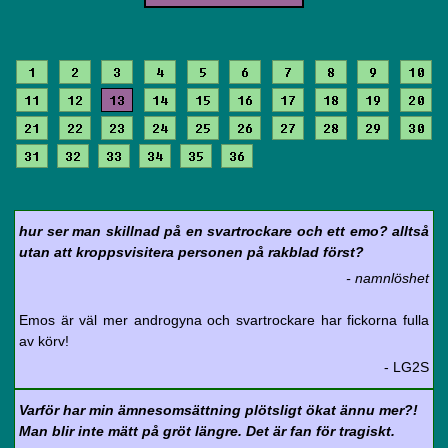
1
2
3
4
5
6
7
8
9
10
11
12
13
14
15
16
17
18
19
20
21
22
23
24
25
26
27
28
29
30
31
32
33
34
35
36
hur ser man skillnad på en svartrockare och ett emo? alltså
utan att kroppsvisitera personen på rakblad först?
- namnlöshet
Emos är väl mer androgyna och svartrockare har fickorna fulla
av körv!
- LG2S
Varför har min ämnesomsättning plötsligt ökat ännu mer?!
Man blir inte mätt på gröt längre. Det är fan för tragiskt.