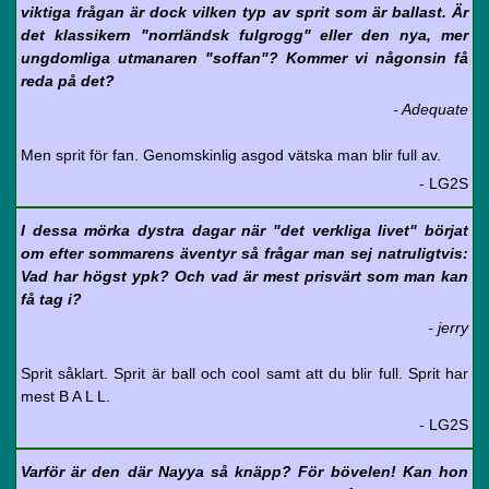
viktiga frågan är dock vilken typ av sprit som är ballast. Är
det klassikern "norrländsk fulgrogg" eller den nya, mer
ungdomliga utmanaren "soffan"? Kommer vi någonsin få
reda på det?
- Adequate
Men sprit för fan. Genomskinlig asgod vätska man blir full av.
- LG2S
I dessa mörka dystra dagar när "det verkliga livet" börjat
om efter sommarens äventyr så frågar man sej natruligtvis:
Vad har högst ypk? Och vad är mest prisvärt som man kan
få tag i?
- jerry
Sprit såklart. Sprit är ball och cool samt att du blir full. Sprit har
mest B A L L.
- LG2S
Varför är den där Nayya så knäpp? För bövelen! Kan hon