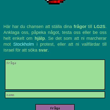
Här har du chansen att ställa dina
frågor
till
LG2S
.
Anklaga oss, påpeka något, testa oss eller be oss
helt enkelt om
hjälp
. Se det som att ni marcherar
mot
Stockholm
i protest, eller att ni vallfärdar till
Israel för att söka
svar
.