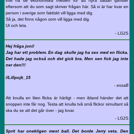
inte ha de ekonomiska medlen för att hyra sådan tjänster
eftersom att du som sagt skriver frågan här. Så vi är har kvar en
person i sverige som faktiskt vill ligga med dig.
Så ja, det finns någon som vill ligga med dig.
Ut och leta.
- LG2S
Hej fråga joni!
Jag har ett problem. En dag skulle jag ha sex med en flicka.
Det hade jag också och det gick bra. Men sen fick jag inte
ner den!!!
//Lillpojk_15
- essaB
Att knulla en liten flicka är härligt - men ibland händer det att
snoppen inte får nog. Testa att knulla två små flickor simultant så
ska du se att det går över - jag lovar.
- LG2S
Sprit har onekligen mest ball. Det borde Jerry veta. Den