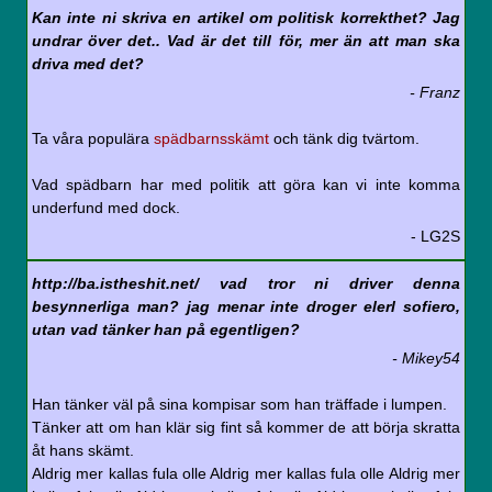
Kan inte ni skriva en artikel om politisk korrekthet? Jag
undrar över det.. Vad är det till för, mer än att man ska
driva med det?
- Franz
Ta våra populära
spädbarnsskämt
och tänk dig tvärtom.
Vad spädbarn har med politik att göra kan vi inte komma
underfund med dock.
- LG2S
http://ba.istheshit.net/ vad tror ni driver denna
besynnerliga man? jag menar inte droger elerl sofiero,
utan vad tänker han på egentligen?
- Mikey54
Han tänker väl på sina kompisar som han träffade i lumpen.
Tänker att om han klär sig fint så kommer de att börja skratta
åt hans skämt.
Aldrig mer kallas fula olle Aldrig mer kallas fula olle Aldrig mer