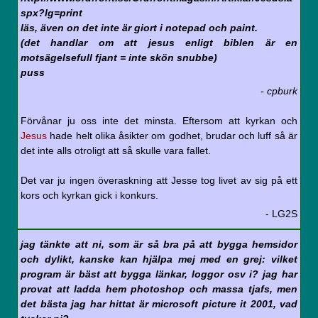
spx?lg=print
läs, även on det inte är giort i notepad och paint.
(det handlar om att jesus enligt biblen är en
motsägelsefull fjant = inte skön snubbe)
puss
- cpburk
Förvånar ju oss inte det minsta. Eftersom att kyrkan och
Jesus
hade helt olika åsikter om godhet, brudar och luff så är
det inte alls otroligt att så skulle vara fallet.
Det var ju ingen överaskning att Jesse tog livet av sig på ett
kors och kyrkan gick i konkurs.
- LG2S
jag tänkte att ni, som är så bra på att bygga hemsidor
och dylikt, kanske kan hjälpa mej med en grej: vilket
program är bäst att bygga länkar, loggor osv i? jag har
provat att ladda hem photoshop och massa tjafs, men
det bästa jag har hittat är microsoft picture it 2001, vad