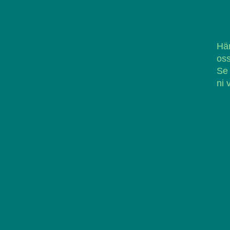
Här
oss
Se
ni 