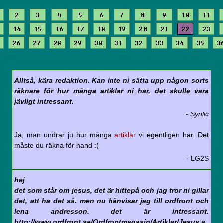
2
3
4
5
6
7
8
9
10
11
14
15
16
17
18
19
20
21
22
23
26
27
28
29
30
31
32
33
34
35
3
Alltså, kära redaktion. Kan inte ni sätta upp någon sorts
räknare för hur många artiklar ni har, det skulle vara
jävligt intressant.
- Synlic
Ja, man undrar ju hur många
artiklar
vi egentligen har. Det
måste du räkna för hand :(
- LG2S
hej
det som står om jesus, det är hittepå och jag tror ni gillar
det, att ha det så. men nu hänvisar jag till ordfront och
lena andresson. det är intressant.
http://www.ordfront.se/Ordfrontmagasin/Artiklar/Jesus.a