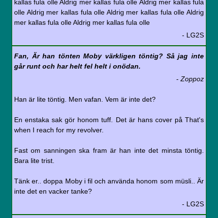
kallas fula olle Aldrig mer kallas fula olle Aldrig mer kallas fula
olle Aldrig mer kallas fula olle Aldrig mer kallas fula olle Aldrig
mer kallas fula olle Aldrig mer kallas fula olle
- LG2S
Fan, Är han tönten Moby värkligen töntig? Så jag inte
går runt och har helt fel helt i onödan.
- Zoppoz
Han är lite töntig. Men vafan. Vem är inte det?
En enstaka sak gör honom tuff. Det är hans cover på That's
when I reach for my revolver.
Fast om sanningen ska fram är han inte det minsta töntig.
Bara lite trist.
Tänk er.. doppa Moby i fil och använda honom som müsli.. Är
inte det en vacker tanke?
- LG2S