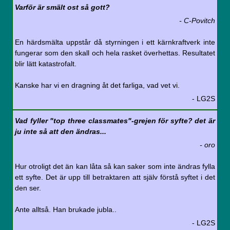
Varför är smält ost så gott?
- C-Povitch
En härdsmälta uppstår då styrningen i ett kärnkraftverk inte
fungerar som den skall och hela rasket överhettas. Resultatet
blir lätt katastrofalt.
Kanske har vi en dragning åt det farliga, vad vet vi.
- LG2S
Vad fyller "top three classmates"-grejen för syfte? det är
ju inte så att den ändras...
- oro
Hur otroligt det än kan låta så kan saker som inte ändras fylla
ett syfte. Det är upp till betraktaren att själv förstå syftet i det
den ser.
Ante alltså. Han brukade jubla..
- LG2S