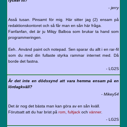
tycker ni?
- jerry
Asså tusan. Pinsamt för mig. Här sitter jag (2) ensam på
redaktionskontoret och så får man en sån här fråga.
Fanfanfan, det är ju Milqy Balboa som brukar ta hand som
programmeringen.
Eeh.. Använd paint och notepad. Sen sparar du allt i en rar-fil
som du med din fullaste styrka rammar internet med. Då
borde det fastna.
- LG2S
Är det inte en dödssynd att vara hemma ensam på en
lördagkväll?
- Mikey54
Det är nog det bästa man kan göra av en sån kväll.
Förutsatt att du har brist på
rom
,
fultjack
och
vänner
.
- LG2S