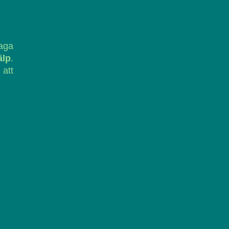
laga
älp
.
 att