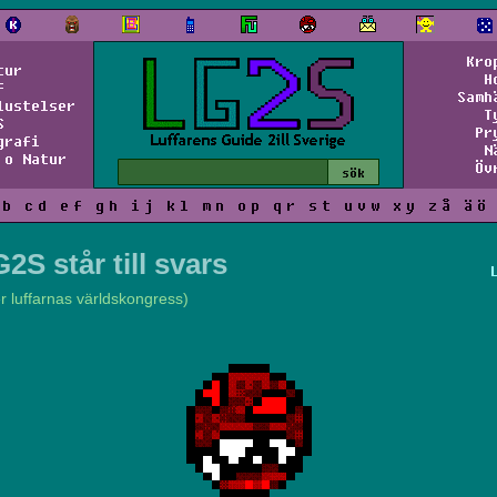
Kro
tur
H
f
Samh
lustelser
T
S
Pr
grafi
N
 o Natur
Öv
b
c
d
e
f
g
h
i
j
k
l
m
n
o
p
q
r
s
t
u
v
w
x
y
z
å
ä
ö
2S står till svars
er luffarnas världskongress)