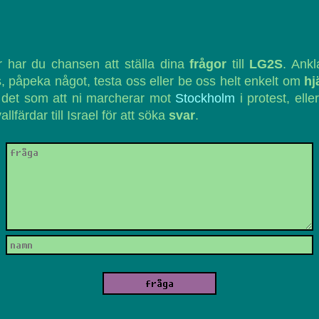
 har du chansen att ställa dina
frågor
till
LG2S
. Ank
, påpeka något, testa oss eller be oss helt enkelt om
hj
 det som att ni marcherar mot
Stockholm
i protest, eller
vallfärdar till Israel för att söka
svar
.