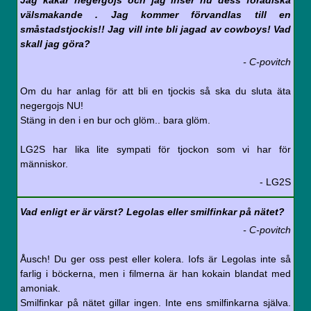
Jag käkar negergojs och jag inser nu dess förädiska
välsmakande . Jag kommer förvandlas till en
småstadstjockis!! Jag vill inte bli jagad av cowboys! Vad
skall jag göra?
- C-povitch
Om du har anlag för att bli en tjockis så ska du sluta äta
negergojs NU!
Stäng in den i en bur och glöm.. bara glöm.
LG2S har lika lite sympati för tjockon som vi har för
människor.
- LG2S
Vad enligt er är värst? Legolas eller smilfinkar på nätet?
- C-povitch
Åusch! Du ger oss pest eller kolera. Iofs är Legolas inte så
farlig i böckerna, men i filmerna är han kokain blandat med
amoniak.
Smilfinkar på nätet gillar ingen. Inte ens smilfinkarna själva.