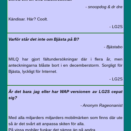
- snoopdog & dr dre
Kändisar. Här? Coolt.
- LG2S
Varför står det inte om Bjästa på B?
- Bjästabo
MILQ har gjort fältundersökningar där i flera år, men
anteckningarna blåste bort i en decemberstorm. Sorgligt för
Bjästa, lyckligt för Internet.
- LG2S
Är det bara jag eller har WAP versionen av LG2S cepat
sig?
- Anonym Rageonanist
Med alla miljarders miljarders mobilmärken som finns där ute
så är det svårt att anpassa skiten för alla.
På vissa mobiler funkar det sämre än på andra.