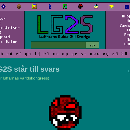
Kro
tur
H
f
Samh
lustelser
T
S
Pr
grafi
N
 o Natur
Öv
b
c
d
e
f
g
h
i
j
k
l
m
n
o
p
q
r
s
t
u
v
w
x
y
z
å
ä
ö
2S står till svars
er luffarnas världskongress)