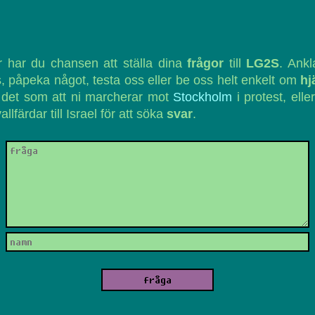
 har du chansen att ställa dina
frågor
till
LG2S
. Ank
, påpeka något, testa oss eller be oss helt enkelt om
hj
 det som att ni marcherar mot
Stockholm
i protest, eller
vallfärdar till Israel för att söka
svar
.