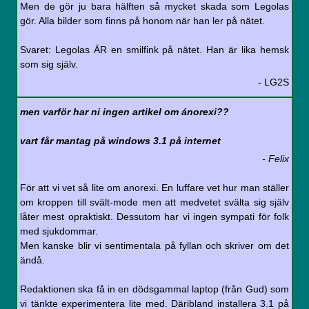
Men de gör ju bara hälften så mycket skada som Legolas
gör. Alla bilder som finns på honom när han ler på nätet.
Svaret: Legolas ÄR en smilfink på nätet. Han är lika hemsk
som sig själv.
- LG2S
men varför har ni ingen artikel om ánorexi??
vart får mantag på windows 3.1 på internet
- Felix
För att vi vet så lite om anorexi. En luffare vet hur man ställer
om kroppen till svält-mode men att medvetet svälta sig själv
låter mest opraktiskt. Dessutom har vi ingen sympati för folk
med sjukdommar.
Men kanske blir vi sentimentala på fyllan och skriver om det
ändå.
Redaktionen ska få in en dödsgammal laptop (från Gud) som
vi tänkte experimentera lite med. Däribland installera 3.1 på