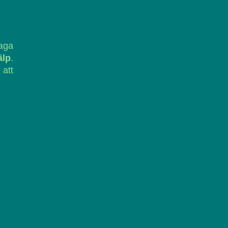
laga
älp
.
 att