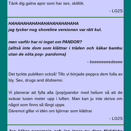
Tänk dig galna apor som har sex, skitlök.
- LG2S
HAHAHAHAHAHAHAHAHAHAHAHA
jag tycker nog shoreline versionen var rätt kul.
men varför har ni inget om PANDOR?
(alltså inte dom som klättrar i träden och käkar bambu
utan de söta pop- pandorna)
- beeeeeeeedeeee
Det tyckte publiken också! Tills vi började peppra dem fulla av
bly. Sex, drugs and dödsemo.
Vi planerar att fylla alla (pop)pandor med helium så att de
svävar tusen meter upp i luften. Man kan ju inte skriva om
något som finns så långt uppe.
Däremot gillar vi idén om björnar som klättrar.
- LG2S