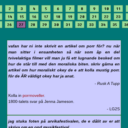
2
3
4
5
6
7
8
9
10
11
14
15
16
17
18
19
20
21
22
23
26
27
28
29
30
31
32
33
34
35
3
vafan har ni inte skrivit en artikel om porr för? nu när
man sitter i ensamheten så när som åp en del
tvivelaktiga filmer vill man ju få ett lugnande besked om
hur de står till med den moraliska biten. skriv gärna en
artikel om hur moraliskt okey de e att kolla mustig porr.
för de ÄR väldigt okey har ja anat.
- Rusk A Tupp
Kolla in
porrnoveller
.
1800-talets svar på Jenna Jameson.
- LG2S
jag stuka foten på arvikafestivalen, de e dålit av er att
skriva om en ond musikfestival.