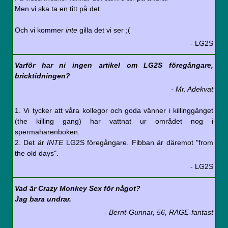
Men vi ska ta en titt på det.
Och vi kommer
inte
gilla det vi ser ;(
- LG2S
Varför har ni ingen artikel om LG2S föregångare,
bricktidningen?
- Mr. Adekvat
1. Vi tycker att våra kollegor och goda vänner i killinggänget
(the killing gang) har vattnat ur området nog i
spermaharenboken.
2. Det är
INTE
LG2S föregångare. Fibban är däremot "from
the old days".
- LG2S
Vad är Crazy Monkey Sex för något?
Jag bara undrar.
- Bernt-Gunnar, 56, RAGE-fantast