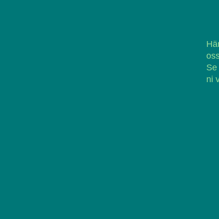
Här
oss
Se
ni 