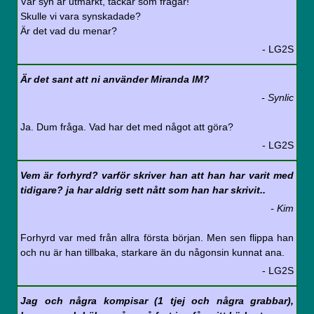
Vår syn är utmärkt, tackar som frågar!
Skulle vi vara synskadade?
Är det vad du menar?
- LG2S
Är det sant att ni använder Miranda IM?
- Synlic
Ja. Dum fråga. Vad har det med något att göra?
- LG2S
Vem är forhyrd? varför skriver han att han har varit med
tidigare? ja har aldrig sett nått som han har skrivit..
- Kim
Forhyrd var med från allra första början. Men sen flippa han
och nu är han tillbaka, starkare än du någonsin kunnat ana.
- LG2S
Jag och några kompisar (1 tjej och några grabbar),