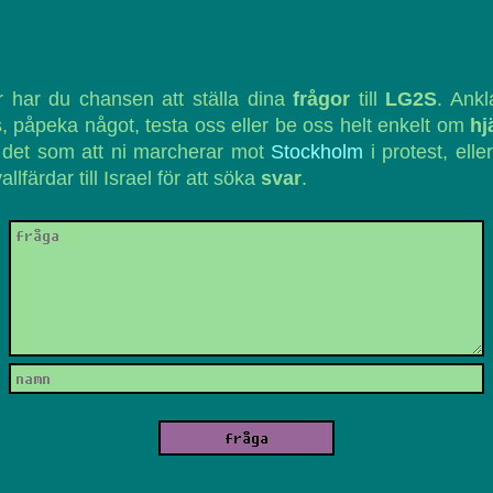
 har du chansen att ställa dina
frågor
till
LG2S
. Ank
, påpeka något, testa oss eller be oss helt enkelt om
hj
 det som att ni marcherar mot
Stockholm
i protest, eller
vallfärdar till Israel för att söka
svar
.