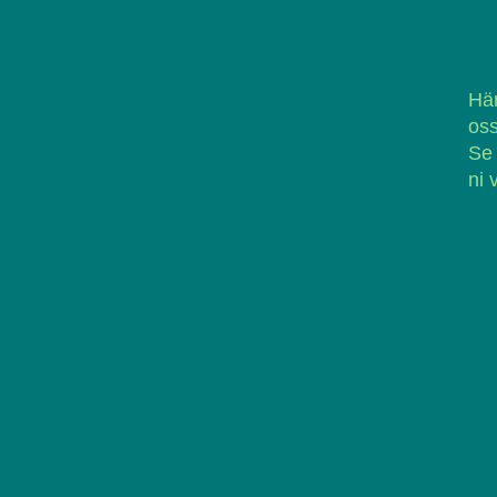
Här
oss
Se
ni 