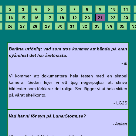
2
3
4
5
6
7
8
9
10
11
14
15
16
17
18
19
20
21
22
23
26
27
28
29
30
31
32
33
34
35
3
Berätta utförligt vad som tros kommer att hända på eran
nyårsfest det här året/nästa.
- iti
Vi kommer att dokumentera hela festen med en simpel
kamera. Sedan lejer vi ett tjog negerpojkar att skriva
bildtexter som förklarar det roliga. Sen lägger vi ut hela skiten
på vårat shellkonto.
- LG2S
Vad har ni för syn på LunarStorm.se?
- Ankan