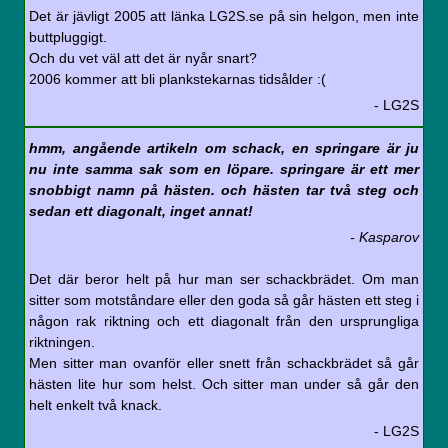
Det är jävligt 2005 att länka LG2S.se på sin helgon, men inte
buttpluggigt.
Och du vet väl att det är nyår snart?
2006 kommer att bli plankstekarnas tidsålder :(
- LG2S
hmm, angående artikeln om schack, en springare är ju
nu inte samma sak som en löpare. springare är ett mer
snobbigt namn på hästen. och hästen tar två steg och
sedan ett diagonalt, inget annat!
- Kasparov
Det där beror helt på hur man ser schackbrädet. Om man
sitter som motståndare eller den goda så går hästen ett steg i
någon rak riktning och ett diagonalt från den ursprungliga
riktningen.
Men sitter man ovanför eller snett från schackbrädet så går
hästen lite hur som helst. Och sitter man under så går den
helt enkelt två knack.
- LG2S