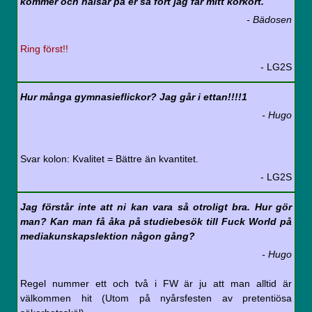
kommer och hälsar på er så fort jag får mitt körkort.
- Bädosen
Ring först!!
- LG2S
Hur många gymnasieflickor? Jag går i ettan!!!!1
- Hugo
Svar kolon: Kvalitet = Bättre än kvantitet.
- LG2S
Jag förstår inte att ni kan vara så otroligt bra. Hur gör
man? Kan man få åka på studiebesök till Fuck World på
mediakunskapslektion någon gång?
- Hugo
Regel nummer ett och två i FW är ju att man alltid är
välkommen hit (Utom på nyårsfesten av pretentiösa