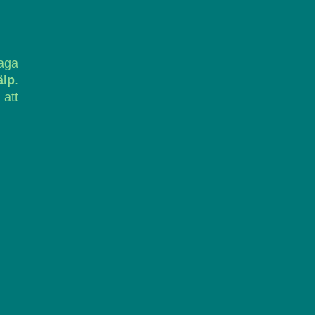
laga
älp
.
 att