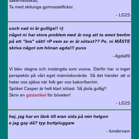
säkerhetsskäl).
Ta med skitunga gymnasieflickor.
- LG2S
usch vad ni är gulliga!! =)
något ni har stora problem med är nog att ta emot beröm
på ett "bra" sätt! =P vem av er är sötast?? Ps. ni MÅSTE
skriva något om hönan agda!!! puss
- Agda89
Vi blev slagna och instängda som vuxna. Därför har vi inget
perspektiv på vårt eget människovärde. Så det händer att vi
hatar oss själva när folk ger oss kakor/beröm.
Spöket Casper är helt klart sötast. Så jävla gullig!!
Skriv en
gästartikel
för bövelen!
- LG2S
hej, jag har en länk till eran sida på min helgon
e jag gay då? typ buttpluggare
- fundersam