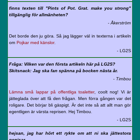
finns texten till "Pints of Pot. Grat. make you strong"
tillgänglig för allmänheten?
- Åkerström
Det borde den ju göra. Så jag lägger väl in texterna i artikeln
om
Pojkar med känslor
.
- LG2S
Fråga: Vilken var den första artikeln här på LG2S?
Skitsnack: Jag ska fan spänna på bocken nästa år.
- Timbou
Lämna små lappar på offentliga toaletter
, coolt nog! Vi är
jätteglada över att få den frågan. Men förra gången var det
roligare. Det börjar bli gäspigt. Är det inte så att allt man gör
egentligen är värsta reprisen. Hej Timbou.
- LG2S
hejsan, jag har hört ett rykte om att ni ska jättestora
penisar.