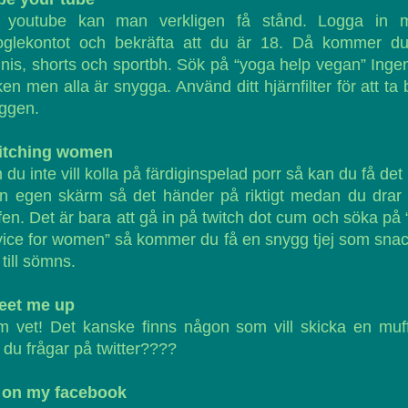
 youtube kan man verkligen få stånd. Logga in 
oglekontot och bekräfta att du är 18. Då kommer du
inis, shorts och sportbh. Sök på “yoga help vegan” Inge
en men alla är snygga. Använd ditt hjärnfilter för att ta 
ggen.
itching women
du inte vill kolla på färdiginspelad porr så kan du få det 
in egen skärm så det händer på riktigt medan du drar
fen. Det är bara att gå in på twitch dot cum och söka på “
ice for women” så kommer du få en snygg tjej som sna
 till sömns.
eet me up
 vet! Det kanske finns någon som vill skicka en muf
du frågar på twitter????
t on my facebook