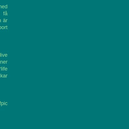
med
 få
n är
bort
live
 ner
life
ckar
fpic