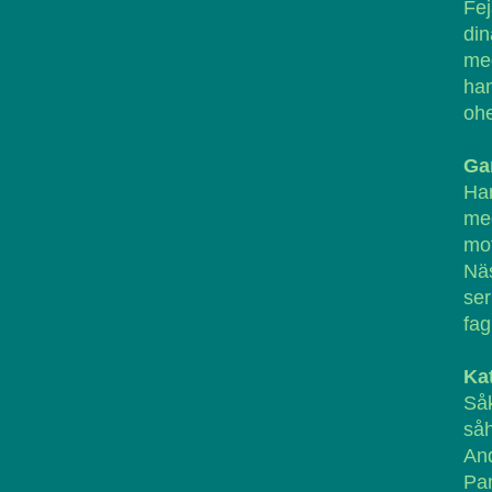
Fej
din
med
ha
ohe
Ga
Ha
med
mot
Näs
ser
fag
Ka
Såk
så
And
Pam