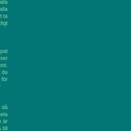
alla
alla
t ta
igt
pat
lser
bot.
t du
 för
?
r då
ela
u är
till