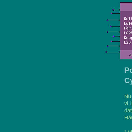
Kul
Luf
För
LG2
Geo
Liv
a
Po
C
Nu 
vi 
dat
Här
Lu