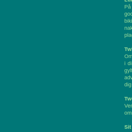
På
go
bik
nak
pla
Tw
Om 
i d
gyl
adv
dig
Tw
Vem
om 
Si