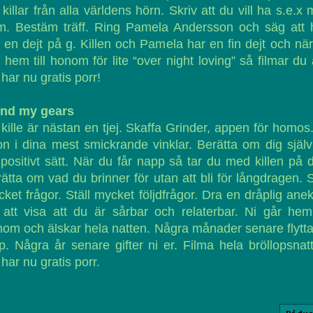
 killar från alla världens hörn. Skriv att du vill ha s.e.x
m. Bestäm träff. Ring Pamela Andersson och säg att 
 en dejt på g. Killen och Pamela har en fin dejt och nä
 hem till honom för lite “over night loving” så filmar du a
har nu gratis porr!
ind my gears
kille är nästan en tjej. Skaffa Grinder, appen för homos
on i dina mest smickrande vinklar. Berätta om dig själ
 positivt sätt. När du får napp så tar du med killen på d
ätta om vad du brinner för utan att bli för långdragen. S
ket frågor. Ställ mycket följdfrågor. Dra en dråplig ane
 att visa att du är sårbar och relaterbar. Ni går hem 
om och älskar hela natten. Några månader senare flytta
p. Några år senare gifter ni er. Filma hela bröllopsnat
har nu gratis porr.