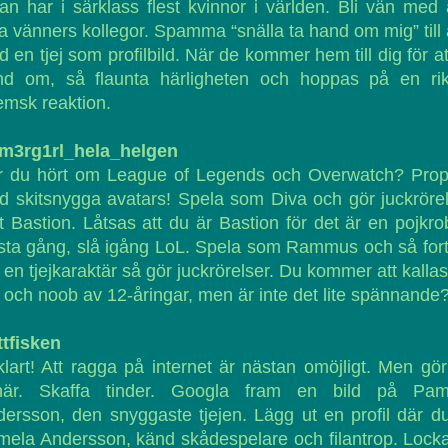
an har i särklass flest kvinnor i världen. Bli vän med 
a vänners kollegor. Spamma “snälla ta hand om mig” till 
 en tjej som profilbild. När de kommer hem till dig för at
nd om, så flaunta härligheten och hoppas på en rikt
msk reaktion.
m3rg1rl_hela_helgen
r du hört om League of Legends och Overwatch? Prop
 skitsnygga avatars! Spela som Diva och gör juckröre
 Bastion. Låtsas att du är Bastion för det är en pojkro
ta gång, slå igång LoL. Spela som Rammus och så for
 en tjejkaraktär så gör juckrörelser. Du kommer att kallas
 och noob av 12-åringar, men är inte det lite spännande
ttfisken
lart! Att ragga på internet är nästan omöjligt. Men gö
här. Skaffa tinder. Googla fram en bild på Pam
ersson, den snyggaste tjejen. Lägg ut en profil där d
ela Andersson, känd skådespelare och filantrop. Locka 