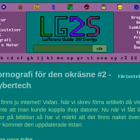
Kro
tur
H
f
Samh
lustelser
T
S
Pr
grafi
N
 o Natur
Öv
b
c
d
e
f
g
h
i
j
k
l
m
n
o
p
q
r
s
t
u
v
w
x
y
z
å
ä
ö
rnografi för den okräsne #2 -
Förluste
ybertech
finns ju internet! Vafan. När vi skrev förra artikeln då vi
inte att man kunde koppla ihop datorer. Nu när vi fått 
or på bibblan så har vi märkt att det finns naket övera
 kommer den uppdaterade listan.
be your tube