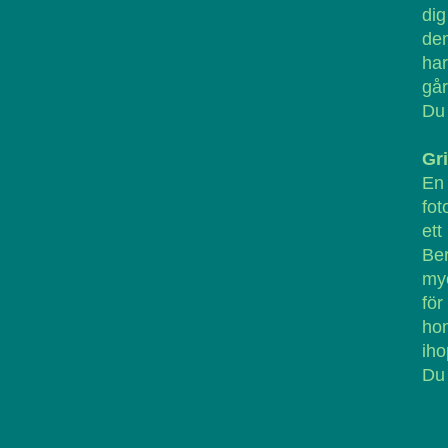
dig
de
har
går
Du 
Gr
En 
fot
ett
Ber
myc
för
hon
iho
Du 