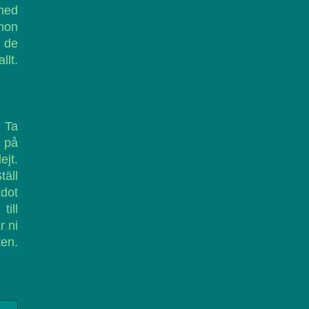
 med
hon
r de
llt.
. Ta
v på
ejt.
täll
kdot
till
r ni
ten.