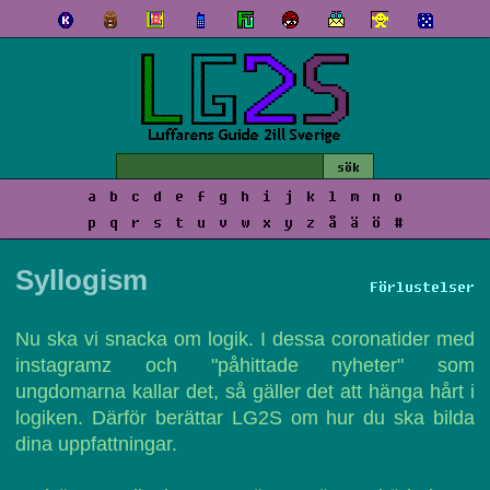
a
b
c
d
e
f
g
h
i
j
k
l
m
n
o
p
q
r
s
t
u
v
w
x
y
z
å
ä
ö
#
Syllogism
Förlustelser
Nu ska vi snacka om logik. I dessa coronatider med
instagramz och "påhittade nyheter" som
ungdomarna kallar det, så gäller det att hänga hårt i
logiken. Därför berättar LG2S om hur du ska bilda
dina uppfattningar.