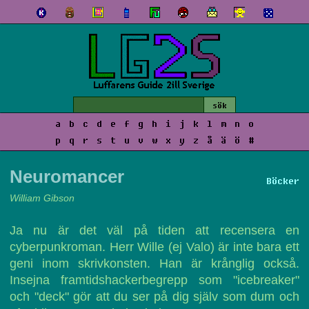
a
b
c
d
e
f
g
h
i
j
k
l
m
n
o
p
q
r
s
t
u
v
w
x
y
z
å
ä
ö
#
Neuromancer
Böcker
William Gibson
Ja nu är det väl på tiden att recensera en
cyberpunkroman. Herr Wille (ej Valo) är inte bara ett
geni inom skrivkonsten. Han är krånglig också.
Insejna framtidshackerbegrepp som "icebreaker"
och "deck" gör att du ser på dig själv som dum och