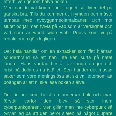
efterbliven genom halva boken.
Men när du väl kommit in i tugget så flyter det på
ganska bra. Tills du kommer ut i rymden och måste
tampas med nybyggarneojamaicaner. Och mot
slutet börjar man tvivla på vad som är verklighet och
vad som är world wide web. Precis som vi på
redaktionen gör dagligen.
Det hela handlar om en exhacker som fått hjärnan
sönderbränd så att han inte kan surfa på nätet
längre. Hans vardag består av tunga droger och
brist på dollares nu istället. Sen händer det massa
saker som vore meningslösa att skriva, eftersom att
poängen är att ni ska läsa boken själva.
Det är hur som helst en underbar bok och man
förstår varför den blev så stor inom
cyberpunkgenren. Men gillar man inte cyberpunk så
tvivlar jag på att den berör själen på något djupare