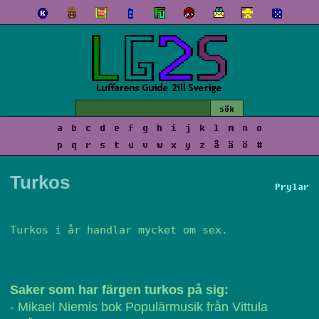
a
b
c
d
e
f
g
h
i
j
k
l
m
n
o
p
q
r
s
t
u
v
w
x
y
z
å
ä
ö
#
Turkos
Prylar
Turkos i år handlar mycket om sex.
Saker som har färgen turkos på sig:
- Mikael Niemis bok Populärmusik från Vittula