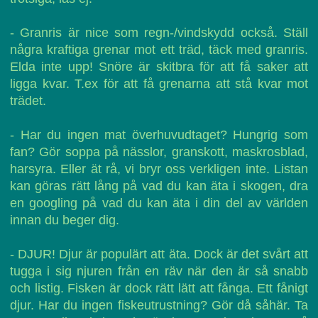
- Granris är nice som regn-/vindskydd också. Ställ
några kraftiga grenar mot ett träd, täck med granris.
Elda inte upp! Snöre är skitbra för att få saker att
ligga kvar. T.ex för att få grenarna att stå kvar mot
trädet.
- Har du ingen mat överhuvudtaget? Hungrig som
fan? Gör soppa på nässlor, granskott, maskrosblad,
harsyra. Eller ät rå, vi bryr oss verkligen inte. Listan
kan göras rätt lång på vad du kan äta i skogen, dra
en googling på vad du kan äta i din del av världen
innan du beger dig.
- DJUR! Djur är populärt att äta. Dock är det svårt att
tugga i sig njuren från en räv när den är så snabb
och listig. Fisken är dock rätt lätt att fånga. Ett fånigt
djur. Har du ingen fiskeutrustning? Gör då såhär. Ta