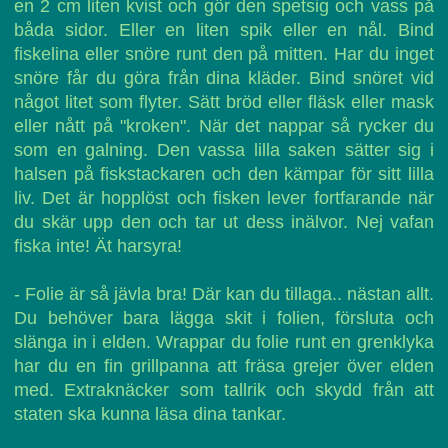
en 2 cm liten kvist och gör den spetsig och vass på
båda sidor. Eller en liten spik eller en nål. Bind
fiskelina eller snöre runt den på mitten. Har du inget
snöre får du göra från dina kläder. Bind snöret vid
något litet som flyter. Sätt bröd eller fläsk eller mask
eller nått på "kroken". När det nappar så rycker du
som en galning. Den vassa lilla saken sätter sig i
halsen på fiskstackaren och den kämpar för sitt lilla
liv. Det är hopplöst och fisken lever fortfarande när
du skär upp den och tar ut dess inälvor. Nej vafan
fiska inte! Ät harsyra!
- Folie är så jävla bra! Där kan du tillaga.. nästan allt.
Du behöver bara lägga skit i folien, försluta och
slänga in i elden. Wrappar du folie runt en grenklyka
har du en fin grillpanna att fräsa grejer över elden
med. Extraknäcker som tallrik och skydd från att
staten ska kunna läsa dina tankar.