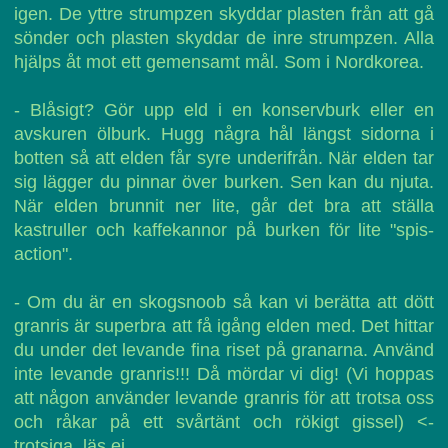
igen. De yttre strumpzen skyddar plasten från att gå
sönder och plasten skyddar de inre strumpzen. Alla
hjälps åt mot ett gemensamt mål. Som i Nordkorea.
- Blåsigt? Gör upp eld i en konservburk eller en
avskuren ölburk. Hugg några hål längst sidorna i
botten så att elden får syre underifrån. När elden tar
sig lägger du pinnar över burken. Sen kan du njuta.
När elden brunnit ner lite, går det bra att ställa
kastruller och kaffekannor på burken för lite "spis-
action".
- Om du är en skogsnoob så kan vi berätta att dött
granris är superbra att få igång elden med. Det hittar
du under det levande fina riset på granarna. Använd
inte levande granris!!! Då mördar vi dig! (Vi hoppas
att någon använder levande granris för att trotsa oss
och råkar på ett svårtänt och rökigt gissel) <-
trotsiga, läs ej.