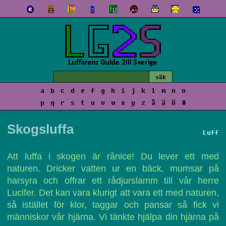
a
b
c
d
e
f
g
h
i
j
k
l
m
n
o
p
q
r
s
t
u
v
w
x
y
z
å
ä
ö
#
Skogsluffa
Luff
Att luffa i skogen är rånice! Du lever ett med
naturen. Dricker vatten ur en bäck, mumsar på
harsyra och offrar ett rådjurslamm till vår herre
Lucifer. Det kan vara klurigt att vara ett med naturen,
så istället för klor, taggar och pansar så fick vi
människor vår hjärna. Vi tänkte hjälpa din hjärna på