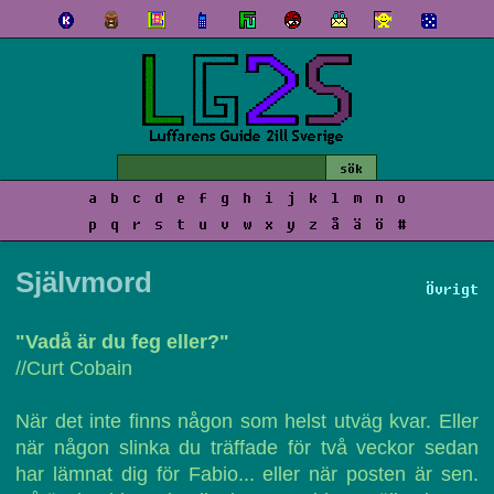
a
b
c
d
e
f
g
h
i
j
k
l
m
n
o
p
q
r
s
t
u
v
w
x
y
z
å
ä
ö
#
Självmord
Övrigt
"Vadå är du feg eller?"
//Curt Cobain
När det inte finns någon som helst utväg kvar. Eller
när någon slinka du träffade för två veckor sedan
har lämnat dig för Fabio... eller när posten är sen.