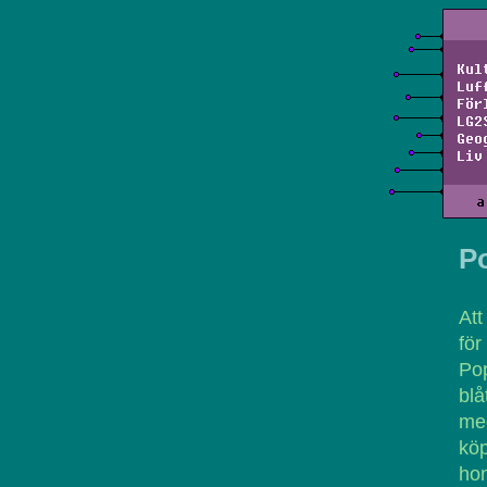
Kul
Luf
För
LG2
Geo
Liv
a
Po
Att
fö
Pop
blå
med
köp
hon