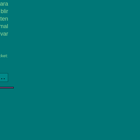
bara
blir
ten
imal
 var
ket:
a..