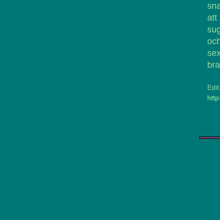
sna
att
su
och
sex
bra 
Edi
http