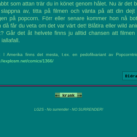
bbt som attan trär du in könet genom hålet. Nu är det 
 slappna av, titta på filmen och vänta på att din dejt 
gen på popcorn. Förr eller senare kommer hon nå bot
 då får du veta om det var värt det! Blåtira eller wild an
? Går det åt helvete finns ju alltid chansen att filmen
iallafall.
t: I Amerika finns det mesta, t.ex. en pedofilvariant av Popcorntric
://explosm.net/comics/1366/
Bidr
<-
krank
->
LG2S - No surrender - NO SURRENDER!