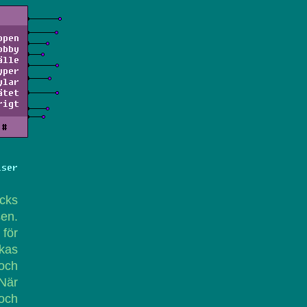
ppen
obby
älle
yper
ylar
ätet
rigt
#
lser
icks
en.
 för
ckas
 och
 När
 och