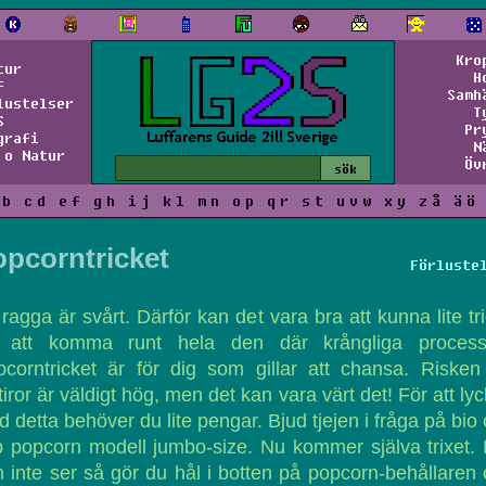
Kro
tur
H
f
Samh
lustelser
T
S
Pr
grafi
N
 o Natur
Öv
b
c
d
e
f
g
h
i
j
k
l
m
n
o
p
q
r
s
t
u
v
w
x
y
z
å
ä
ö
pcorntricket
Förluste
 ragga är svårt. Därför kan det vara bra att kunna lite tr
r att komma runt hela den där krångliga process
corntricket är för dig som gillar att chansa. Risken
tiror är väldigt hög, men det kan vara värt det! För att ly
 detta behöver du lite pengar. Bjud tjejen i fråga på bio
 popcorn modell jumbo-size. Nu kommer själva trixet.
 inte ser så gör du hål i botten på popcorn-behållaren