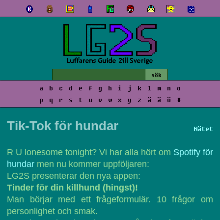
a
b
c
d
e
f
g
h
i
j
k
l
m
n
o
p
q
r
s
t
u
v
w
x
y
z
å
ä
ö
#
Tik-Tok för hundar
Nätet
R U lonesome tonight? Vi har alla hört om
Spotify för
hundar
men nu kommer uppföljaren:
LG2S presenterar den nya appen:
Tinder för din killhund (hingst)!
Man börjar med ett frågeformulär. 10 frågor om
personlighet och smak.