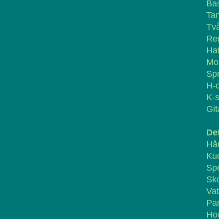
Bas
Ta
Två
Re
Hat
Mob
Sp
H-
K-
Git
Det
Hå
Ku
Sp
Sk
Vat
Par
Hoc