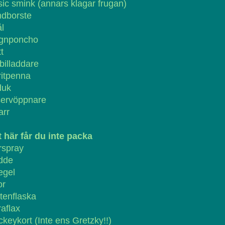
ic smink (annars klagar frugan)
ndborste
l
gnponcho
t
illaddare
ritpenna
duk
servöppnare
arr
 här får du inte packa
rspray
dde
egel
or
tenflaska
aflax
keykort (Inte ens Gretzky!!)