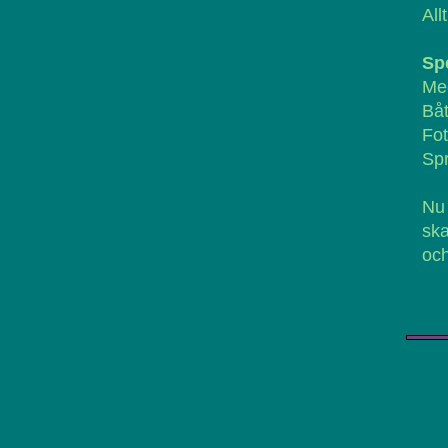
All
Sp
Me
Bå
Fot
Spr
Nu 
ska
och