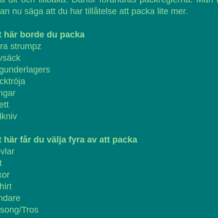
an nu säga att du har tillåtelse att packa lite mer.
t här borde du packa
ra strumpz
vsäck
gunderlagers
cktröja
ngar
ett
lkniv
 här får du välja fyra av att packa
vlar
t
xor
hirt
ndare
lsong/Tros