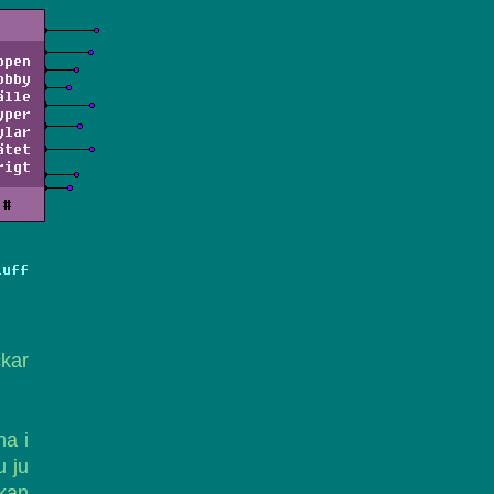
ppen
obby
älle
yper
ylar
ätet
rigt
#
Luff
ckar
ma i
u ju
 kan