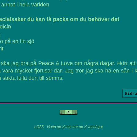
t annat i hela världen
ecialsaker du kan få packa om du behöver det
dicin
t
o på en fin sjö
it
ska jag dra på Peace & Love om några dagar. Hört att
 vara mycket fjortisar där. Jag tror jag ska ha en sån i 
 sakta lulla den till sömns.
Bidr
<-
2
->
LG2S - Vi vet att vi inte tror att vi vet något