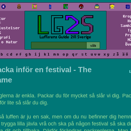
Kro
tur
H
f
Samh
lustelser
T
S
Pr
grafi
N
 o Natur
Öv
b
c
d
e
f
g
h
i
j
k
l
m
n
o
p
q
r
s
t
u
v
w
x
y
z
å
ä
ö
cka inför en festival - The
ame
lerna är enkla. Packar du för mycket så slår vi dig. Pa
för lite så slår du dig.
å luffen är ju en sak, men om du nu befinner dig hem
t trygga lilla jävla vrå och ska på någon festival så ska d
a dit och tillbaka. Därför förändras packreglerna. Man