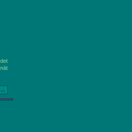
 det
knät
a..