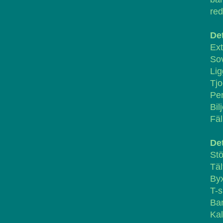
red
De
Ext
So
Lig
Tjo
Pe
Bilj
Fäl
Det
Stö
Täl
By
T-s
Ba
Ka