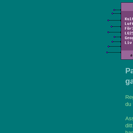
Kul
Luf
För
LG2
Geo
Liv
a
Pa
g
Reg
du 
Ass
dit
bar