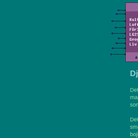
Kul
Luf
För
LG2
Geo
Liv
a
Dj
De
man
som
Det
sm
boj