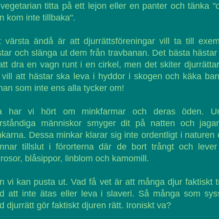
vegetarian titta på ett lejon eller en panter och tänka "
 kom inte tillbaka".
 värsta ändå är att djurrättsföreningar vill ta till exe
tar och slänga ut dem från travbanan. Det bästa hästar
att dra en vagn runt i en cirkel, men det skiter djurrättar
vill att hästar ska leva i hyddor i skogen och käka ba
an som inte ens alla tycker om!
la har vi hört om minkfarmar och deras öden. U
örståndiga människor smyger dit på natten och jagar
karna. Dessa minkar klarar sig inte ordentligt i naturen
nar tillslut i förorterna där de bort trångt och leve
drosor, blåsippor, linblom och kamomill.
 vi kan pusta ut. Vad få vet är att många djur faktiskt t
 att inte ätas eller leva i slaveri. Så många som sys
 djurrätt gör faktiskt djuren rätt. Ironiskt va?