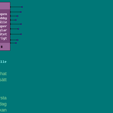
ppen
obby
älle
yper
ylar
ätet
rigt
#
älle
hat
sätt
rsta
dag
 kan