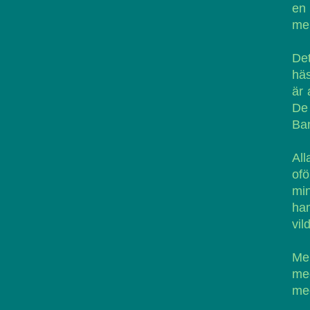
en 
men
Det
häs
är 
De 
Ban
Al
of
min
ham
vil
Men
med
med