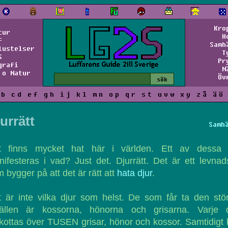
Kro
tur
H
f
Samh
lustelser
T
S
Pr
grafi
N
 o Natur
Öv
b
c
d
e
f
g
h
i
j
k
l
m
n
o
p
q
r
s
t
u
v
w
x
y
z
å
ä
ö
urrätt
Samh
t finns mycket hat här i världen. Ett av dessa 
ifesteras i vad? Just det. Djurrätt. Det är ett levnad
 bygger på att det är rätt att
hata djur
.
 är inte vilka djur som helst. De som får ta den stö
ällen är kossorna, hönorna och grisarna. Varje 
kottas över TUSEN grisar, hönor och kossor. Samtidigt