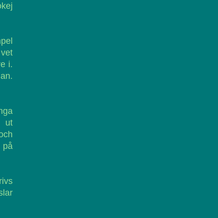
okej
mpel
 vet
e i.
nan.
nga
 ut
 och
r på
rivs
slar