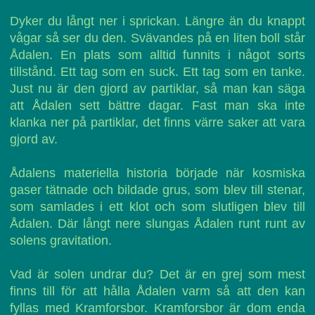
Dyker du långt ner i sprickan. Längre än du knappt
vågar så ser du den. Svävandes på en liten boll står
Ådalen. En plats som alltid funnits i något sorts
tillstånd. Ett tag som en suck. Ett tag som en tanke.
Just nu är den gjord av partiklar, så man kan säga
att Ådalen sett bättre dagar. Fast man ska inte
klanka ner på partiklar, det finns värre saker att vara
gjord av.
Ådalens materiella historia började när kosmiska
gaser tätnade och bildade grus, som blev till stenar,
som samlades i ett klot och som slutligen blev till
Ådalen. Där långt nere slungas Ådalen runt runt av
solens gravitation.
Vad är solen undrar du? Det är en grej som mest
finns till för att hålla Ådalen varm så att den kan
fyllas med Kramforsbor. Kramforsbor är dom enda