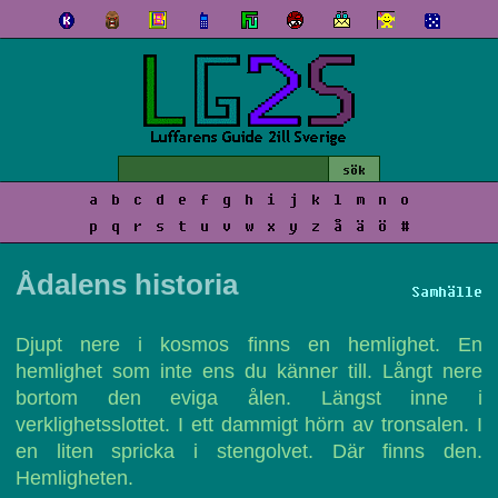
a
b
c
d
e
f
g
h
i
j
k
l
m
n
o
p
q
r
s
t
u
v
w
x
y
z
å
ä
ö
#
Ådalens historia
Samhälle
Djupt nere i kosmos finns en hemlighet. En
hemlighet som inte ens du känner till. Långt nere
bortom den eviga ålen. Längst inne i
verklighetsslottet. I ett dammigt hörn av tronsalen. I
en liten spricka i stengolvet. Där finns den.
Hemligheten.