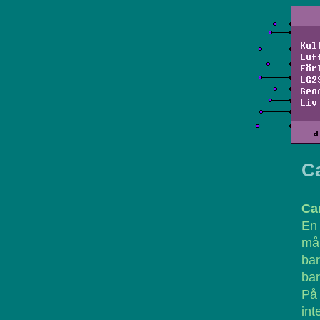
Kul
Luf
För
LG2
Geo
Liv
a
C
Ca
En 
må
bar
bar
På 
int