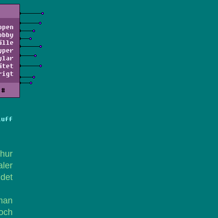
ppen
obby
älle
yper
ylar
ätet
rigt
#
Luff
 hur
ler
 det
man
 och