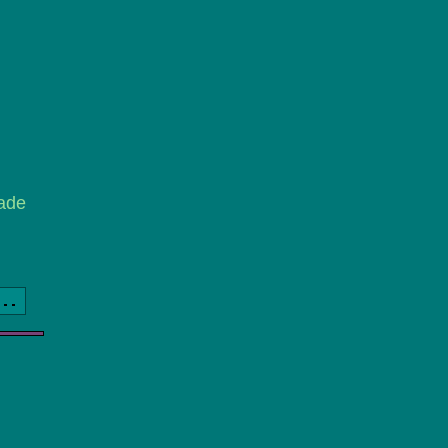
ade
a..