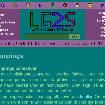
Kro
tur
H
f
Samh
lustelser
T
S
Pr
grafi
N
 o Natur
Öv
b
c
d
e
f
g
h
i
j
k
l
m
n
o
p
q
r
s
t
u
v
w
x
y
z
å
ä
ö
ampings
mpings på festival
av de viktigaste platserna i Sverige faktiskt. Gud vet
nga ungdomar som hade tagit livet av sig om festiva
a hade bestått utav en festivalplats. Som sagt, så är
a Gud som vet det så vi lämnar spåret.
campingen dricker man sig full, sover och
knulla
r. Om 
e är en tönt som Martin Kellerman som dricker dyr fatöl