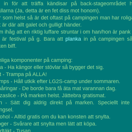
r in för att träffa kändisar på back-stageområdet h
llarna (Ja, detta är en fet diss mot honom).
 som helst så är det oftast på campingen man har rolig
 är där allt galet och gulligt händer.
 ihåg att en riktig luffare struntar i om han/hon är pank
 är festival på g. Bara att
planka
in på campingen så
en biff.
nliga komponenter på camping:
a - Ha kängor eller stövlar så bygger det sig.
t - Trampa på ALLA!
mps - Håll utkik efter LG2S-camp under sommaren.
åringar - De borde bara få äta mat varannan dag.
zaslice - På marken helst. Jättebra gratismat.
n - Sätt dig aldrig direkt på marken. Speciellt inte
ngsel.
ohol - Alltid gratis om du kan konsten att snylta.
ger - Svårare att snylta men lätt att köpa.
dtäkt - Tusan.