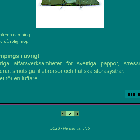
tsfreds camping.
te så rolig, nej.
mpings i övrigt
driga affärsverksamheter för svettiga pappor, stress
rar, smutsiga lillebrorsor och hatiska storasystrar.
et för en luffare.
Bidr
<-
2
->
LG2S - Nu utan fanclub