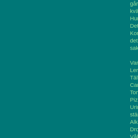
gå
kvä
Hur
Det
Kom
det
sak
Va
Ler
Täl
Ca
Ton
Piz
Uri
stä
Alk
Dro
Vål