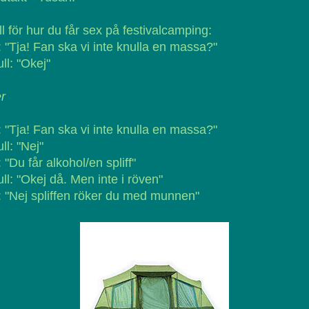
l för hur du får sex på festivalcamping:
 "Tja! Fan ska vi inte knulla en massa?"
ll: "Okej"
er
 "Tja! Fan ska vi inte knulla en massa?"
ll: "Nej"
 "Du får alkohol/en spliff"
ll: "Okej då. Men inte i röven"
 "Nej spliffen röker du med munnen"