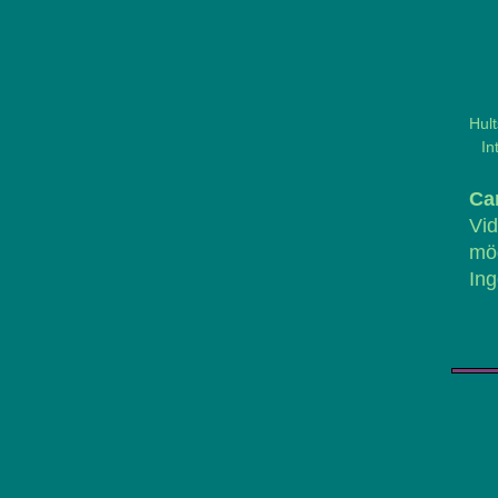
Hul
In
Ca
Vi
möd
Ing