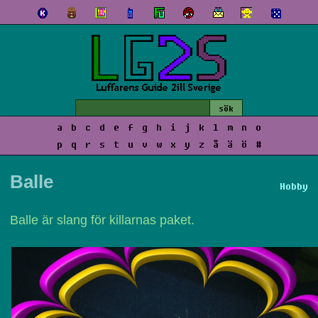
a
b
c
d
e
f
g
h
i
j
k
l
m
n
o
p
q
r
s
t
u
v
w
x
y
z
å
ä
ö
#
Balle
Hobby
Balle är slang för killarnas paket.