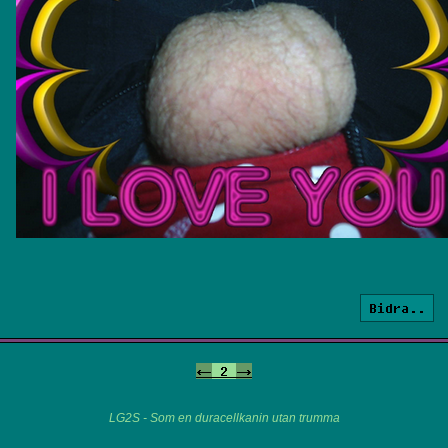
Bidra..
<-
2
->
LG2S - Som en duracellkanin utan trumma