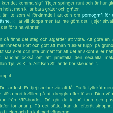
 kan det komma sig? Tjejer springer runt och är hur g
 helst men killar bara gråter och gråter.
 är lite som vi förklarade i artikeln om
pornografi för
räsne
. Killar vill doppa men får inte göra det. Tjejer skval
det för sina vänner.
 då finns det steg och åtgärder att vidta. Att göra en
ller innebär kort och gott att man "ruskar tupp" på grun
ktiska skäl och inte primärt för att det är skönt eller häft
t handlar också om att jämställa den sexuella mak
lan Tjej vs Kille. Allt Ben Stillande bör ske ideellt.
empel:
Det är fest. En tjej spelar svår att få. Du är fyllekåt men 
e slösa bort kvällen på att dreggla efter tösen. Dina vä
nkar från VIP-bordet. Då går du in på toan och (insä
afor för onani). På det sättet kan du efteråt slappna
ta i tjejen och ha kul med vännerna.