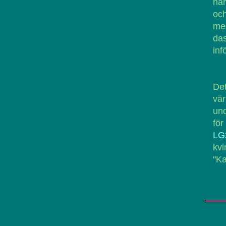
här
och
mes
das
inf
De
vär
und
för
LG
kvi
"Ka