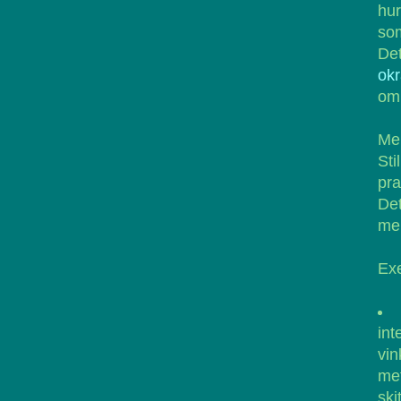
hur
som
Det
ok
om 
Men
Sti
pra
De
mel
Ex
int
vi
met
ski