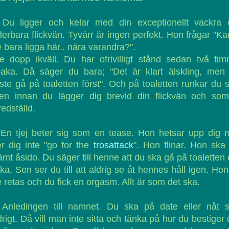
Du ligger och kelar med din exceptionellt vackra 
erbara flickvän. Tyvärr är ingen perfekt. Hon frågar "Ka
e bara ligga här.. nära varandra?".
e dopp ikväll. Du har ofrivilligt stånd sedan två ti
lbaka. Då säger du bara; "Det är klart älskling, men
te gå på toaletten först". Och på toaletten runkar du
len innan du lägger dig brevid din flickvän och som
fredställd.
En tjej beter sig som en tease. Hon hetsar upp dig 
er dig inte "go for the
trosattack
". Hon flinar. Hon ska
mt åsido. Du säger till henne att du ska gå på toaletten
ka. Sen ser du till att aldrig se åt hennes håll igen. Hon
e retas och du fick en orgasm. Allt är som det ska.
Anledingen till namnet. Du ska på date eller nåt s
rigt. Då vill man inte sitta och tänka på hur du bestiger