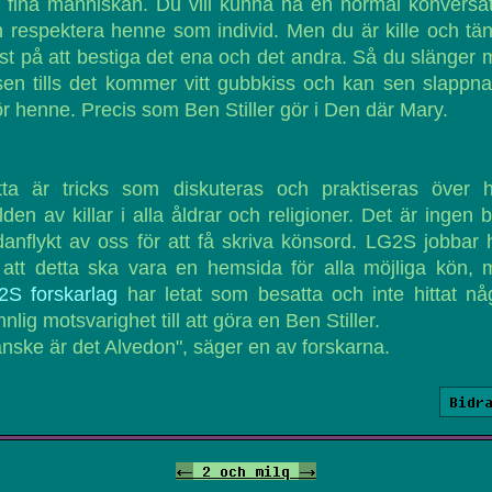
 fina människan. Du vill kunna ha en normal konversa
 respektera henne som individ. Men du är kille och tä
t på att bestiga det ena och det andra. Så du slänger
en tills det kommer vitt gubbkiss och kan sen slappn
ör henne. Precis som Ben Stiller gör i Den där Mary.
tta är tricks som diskuteras och praktiseras över h
lden av killar i alla åldrar och religioner. Det är ingen bi
anflykt av oss för att få skriva könsord. LG2S jobbar 
 att detta ska vara en hemsida för alla möjliga kön,
2S forskarlag
har letat som besatta och inte hittat n
nnlig motsvarighet till att göra en Ben Stiller.
nske är det Alvedon", säger en av forskarna.
Bidr
<-
2 och milq
->