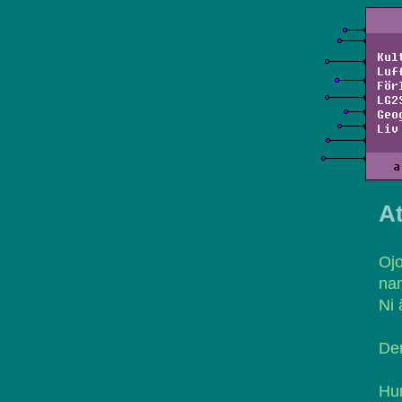
Kul
Luf
För
LG2
Geo
Liv
a
At
Oj
nam
Ni 
Den
Hur