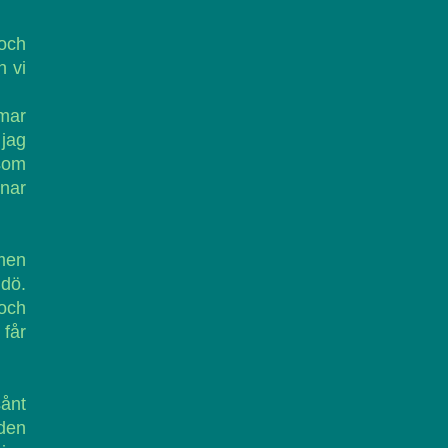
och
n vi
mmar
 jag
 som
nar
men
 dö.
 och
 får
ånt
 den