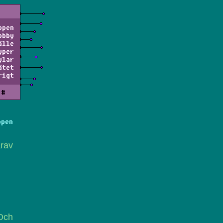
ppen
obby
älle
yper
ylar
ätet
rigt
#
ppen
rav
 Och