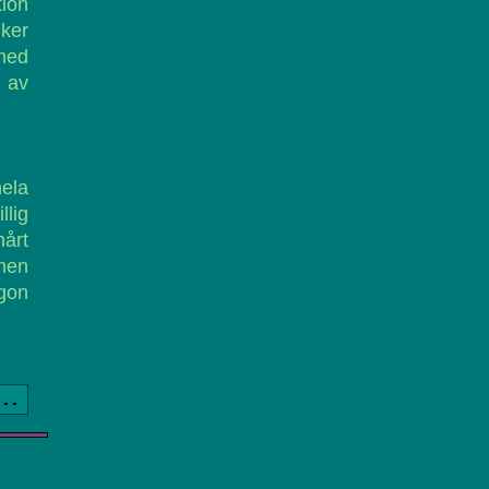
tion
nker
 med
a av
ela
llig
hårt
 men
ågon
a..