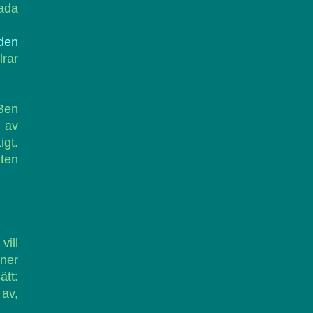
lada
 den
lrar
 Ben
d av
igt.
ten
vill
nner
tt:
 av,