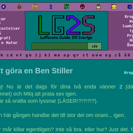
Kro
tur
H
f
Samh
lustelser
T
S
Pr
grafi
N
 o Natur
Öv
b
c
d
e
f
g
h
i
j
k
l
m
n
o
p
q
r
s
t
u
v
w
x
y
z
å
ä
ö
t göra en Ben Stiller
Kro
oj! Nu är det dags för dina två enda vänner
2
(dä
net) och Milq att prata sex igen.
är så snälla som lyssnar (LÄSER!?!?!?!?).
 här gången handlar det till stor del om onani... igen.
 mår killar egentligen? Inte så bra, eller hur? Just det.