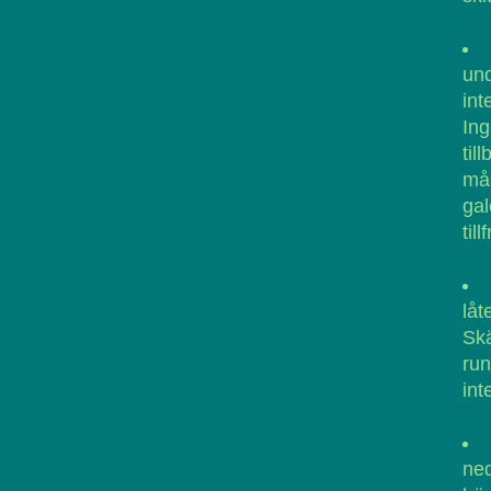
und
int
Ing
til
mås
ga
till
låt
Skä
run
int
ned