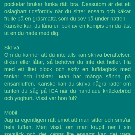
pocketar brukar funka rätt bra. Dessutom är det ett
oslagbart tidsfördriv när du sitter ensam och käkar
frulle på en gräsmatta som du sov på under natten.
Kanske kan du låna en bok av en kompis om du läst
ut en du hade med dig.
Skriva
Om du känner att du inte alls kan skriva berättelser,
dikter eller låtar, så behöver du inte det heller. Ha
med ett litet block och skriv en luffdagbok med
tankar och insikter. Man har många sånna på
ensamluffen. Kanske kan du skriva några rader om
tanten du såg på ICA när du handlade knäckebröd
och yoghurt. Visst var hon ful?
Mobil
Jag är egentligen rätt emot att man sitter och sms'ar
hela luffen. Men visst, om man krupit ner i sin
sovsäck och det känns lite ensamt kan det vara