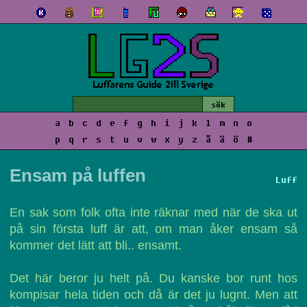
a
b
c
d
e
f
g
h
i
j
k
l
m
n
o
p
q
r
s
t
u
v
w
x
y
z
å
ä
ö
#
Ensam på luffen
Luff
En sak som folk ofta inte räknar med när de ska ut
på sin första luff är att, om man åker ensam så
kommer det lätt att bli.. ensamt.
Det här beror ju helt på. Du kanske bor runt hos
kompisar hela tiden och då är det ju lugnt. Men att