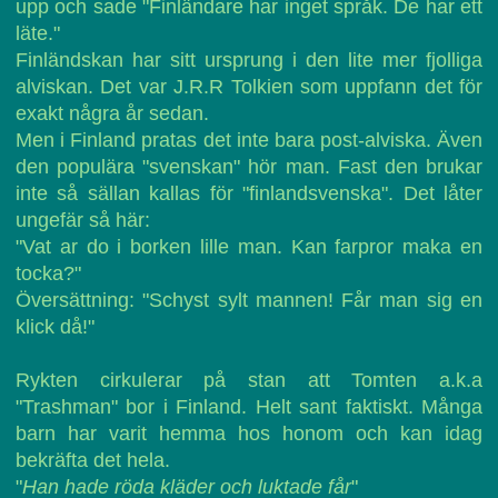
upp och sade "Finländare har inget språk. De har ett
läte."
Finländskan har sitt ursprung i den lite mer fjolliga
alviskan. Det var J.R.R Tolkien som uppfann det för
exakt några år sedan.
Men i Finland pratas det inte bara post-alviska. Även
den populära "svenskan" hör man. Fast den brukar
inte så sällan kallas för "finlandsvenska". Det låter
ungefär så här:
"Vat ar do i borken lille man. Kan farpror maka en
tocka?"
Översättning: "Schyst sylt mannen! Får man sig en
klick då!"
Rykten cirkulerar på stan att Tomten a.k.a
"Trashman" bor i Finland. Helt sant faktiskt. Många
barn har varit hemma hos honom och kan idag
bekräfta det hela.
"
Han hade röda kläder och luktade får
"