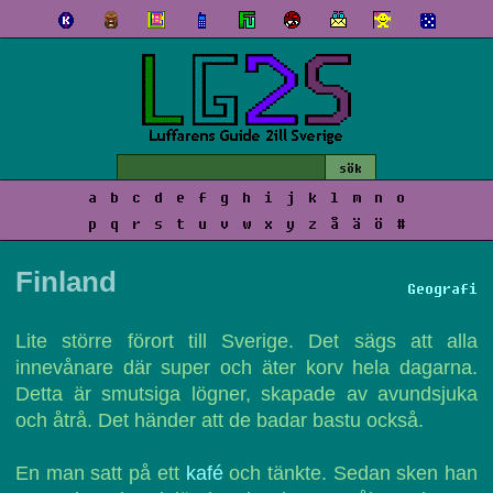
a
b
c
d
e
f
g
h
i
j
k
l
m
n
o
p
q
r
s
t
u
v
w
x
y
z
å
ä
ö
#
Finland
Geografi
Lite större förort till Sverige. Det sägs att alla
innevånare där super och äter korv hela dagarna.
Detta är smutsiga lögner, skapade av avundsjuka
och åtrå. Det händer att de badar bastu också.
En man satt på ett
kafé
och tänkte. Sedan sken han