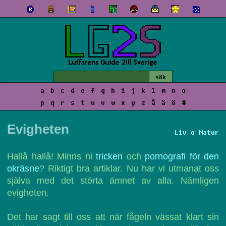
a
b
c
d
e
f
g
h
i
j
k
l
m
n
o
p
q
r
s
t
u
v
w
x
y
z
å
ä
ö
#
Evigheten
Liv o Natur
Hallå hallå! Minns ni
tricken
och
pornografi för den
okräsne
? Riktigt bra artiklar. Nu har vi utmanat oss
själva med det störta ämnet av alla. Nämligen
evigheten.
Det har sagt till oss att när fågeln vässat klart sin