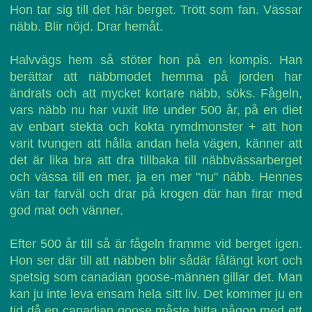
Hon tar sig till det här berget. Trött som fan. Vässar
näbb. Blir nöjd. Drar hemåt.
Halvvägs hem så stöter hon på en kompis. Han
berättar att näbbmodet hemma på jorden har
ändrats och att mycket kortare näbb, söks. Fågeln,
vars näbb nu har vuxit lite under 500 år, på en diet
av enbart stekta och kokta rymdmonster + att hon
varit tvungen att hålla andan hela vägen, känner att
det är lika bra att dra tillbaka till näbbvässarberget
och vässa till en mer, ja en mer "nu" näbb. Hennes
vän tar farväl och drar på krogen där han firar med
god mat och vänner.
Efter 500 år till så är fågeln framme vid berget igen.
Hon ser där till att näbben blir sådär fåfängt kort och
spetsig som canadian goose-männen gillar det. Man
kan ju inte leva ensam hela sitt liv. Det kommer ju en
tid då en canadian goose måste hitta någon med ett