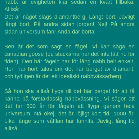
näbb, är evigheten klar sedan en kvart tillbaka.
Alltså:
Det är något slags diamantberg. Långt bort. Jävligt
långt bort. På andra sidan jorden! Nej! På andra
sidan universum fan! Ända där borta.
Sen är det som sagt en fågel. Vi kan säga en
canadian goose (de stackarna har det inte lätt nu för
tiden). Den här fågeln har för lång näbb helt enkelt.
Hon har hört talas om det här berget av diamant,
och tydligen är det ett idealiskt näbbvässarberg.
Så hon ska alltså flyga till det här berget för att få
känna på förstaklassig näbbvässning. Vi säger att
det tar 500 år för fågeln att flyga genom hela
universum. Nä okej, det är löjligt kort tid. 1000 år.
Lika länge som våfflan har funnits. Jävligt lång tid
alltså.