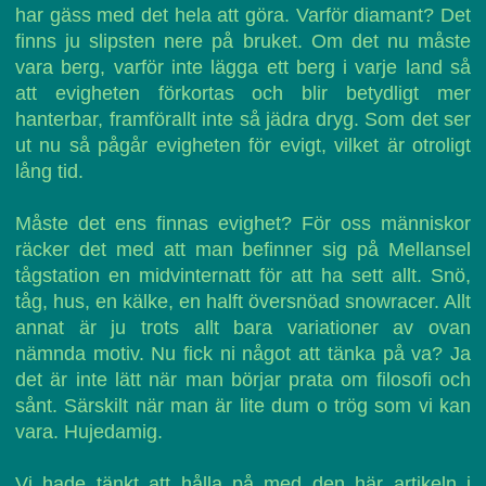
har gäss med det hela att göra. Varför diamant? Det
finns ju slipsten nere på bruket. Om det nu måste
vara berg, varför inte lägga ett berg i varje land så
att evigheten förkortas och blir betydligt mer
hanterbar, framförallt inte så jädra dryg. Som det ser
ut nu så pågår evigheten för evigt, vilket är otroligt
lång tid.
Måste det ens finnas evighet? För oss människor
räcker det med att man befinner sig på Mellansel
tågstation en midvinternatt för att ha sett allt. Snö,
tåg, hus, en kälke, en halft översnöad snowracer. Allt
annat är ju trots allt bara variationer av ovan
nämnda motiv. Nu fick ni något att tänka på va? Ja
det är inte lätt när man börjar prata om filosofi och
sånt. Särskilt när man är lite dum o trög som vi kan
vara. Hujedamig.
Vi hade tänkt att hålla på med den här artikeln i