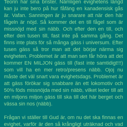
Teorin har sina brister. Nämligen evighetens längd
kan ju inte bero på hur fåfäng en kanadensisk gås
är. Vafan. Sanningen är ju snarare att när den här
fågeln är nöjd. Så kommer det en till fågel som är
missnöjd med sin näbb. Och efter den en till, och
efter den tusen till, fast inte på samma gång. Det
finns inte plats för så många gäss i universum. Efter
tusen gäss så tror man att det börjar närma sig
evigheten. Problemet är att man sen får höra att det
kommer EN MILJON gäss till (fast inte samtidigt!!!)
som vill ha en mer retro/presens näbb. Ojoj nu
måste det väl snart vara evighetsdags. Problemet är
att gäss förökar sig snabbare än ett lokomotiv och
50% föds missnöjda med sin näbb, vilket leder till att
en miljons miljon gäss till ska till det här berget och
vässa sin nos (näbb).
Frågan vi ställer till Gud är, om nu det ska finnas en
evighet, varför är den så krångligt uträknad och vad