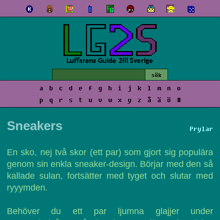
a
b
c
d
e
f
g
h
i
j
k
l
m
n
o
p
q
r
s
t
u
v
w
x
y
z
å
ä
ö
#
Sneakers
Prylar
En sko, nej två skor (ett par) som gjort sig populära
genom sin enkla sneaker-design. Börjar med den så
kallade sulan, fortsätter med tyget och slutar med
ryyymden.
Behöver du ett par ljumna glajjer under