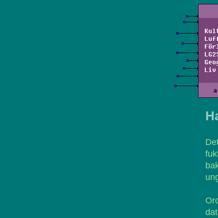
Kul
Luf
För
LG2
Geo
Liv
a
H
Det
fu
ba
ung
Or
dat