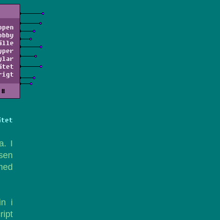
ppen
obby
älle
yper
ylar
ätet
rigt
#
ätet
a. I
sen
 med
n i
ript