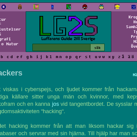
Kro
tur
H
f
Samh
lustelser
T
S
Pr
grafi
N
 o Natur
Öv
b
c
d
e
f
g
h
i
j
k
l
m
n
o
p
q
r
s
t
u
v
w
x
y
z
å
ä
ö
ackers
N
 viskas i cyberspejs, och ljudet kommer från hackarn
ktiga källare sitter unga män och kvinnor, med kep
kofram och en kanna
jos
vid tangentbordet. De sysslar
domsaktiviteten "hacking".
det hacking kommer från att man liksom hackar sig i
abaser och servrar med sin hjärna. Till hjälp har man sc