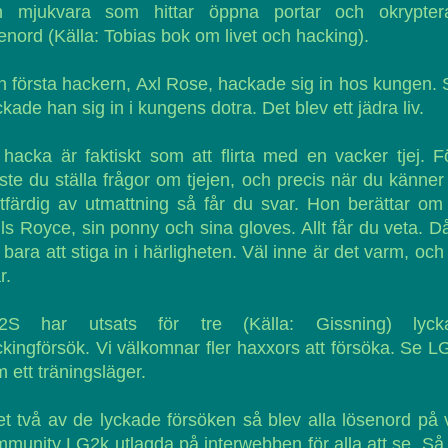
h mjukvara som hittar öppna portar och okrypter
enord (Källa: Tobias bok om livet och hacking).
 första hackern, Axl Rose, hackade sig in hos kungen.
kade han sig in i kungens dotra. Det blev ett jädra liv.
 hacka är faktiskt som att flirta med en vacker tjej. F
te du ställa frågor om tjejen, och precis när du känner
tfärdig av utmattning så får du svar. Hon berättar om
ls Royce, sin ponny och sina gloves. Allt får du veta. D
 bara att stiga in i härligheten. Väl inne är det varm, och
r.
2S har utsats för tre (Källa: Gissning) lyck
kingförsök. Vi välkomnar fler haxxors att försöka. Se 
 ett träningsläger.
et två av de lyckade försöken så blev alla lösenord på 
munity LG2k utlagda på interwebben för alla att se. S