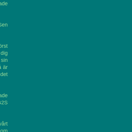
ade
 Sen
örst
 dig
 sin
å är
 det
ade
LG2S
vårt
å om