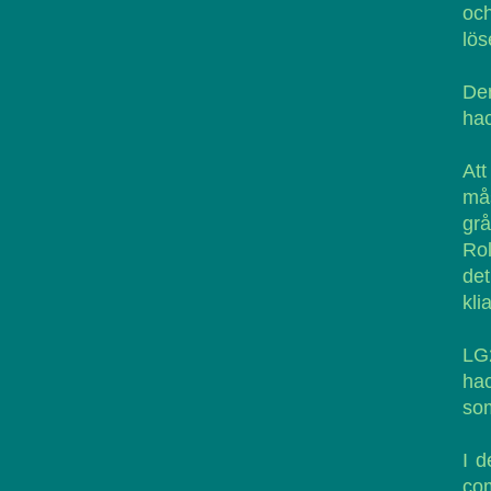
oc
lös
Den
hac
Att
mås
grå
Rol
det
klia
LG
hac
som
I d
com